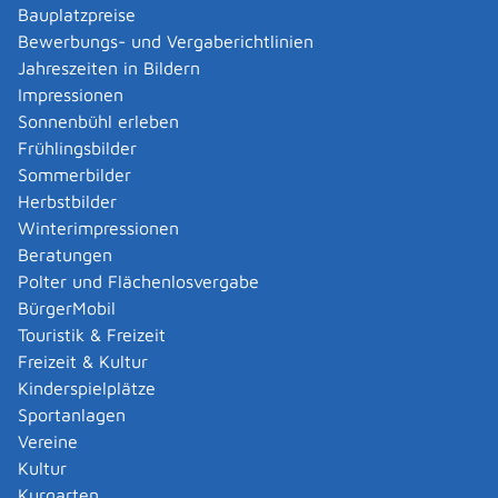
die untere Baurechtsbehörde
Bauplatzpreise
Untere Baurechtsbehörde ist je nach Ort, in dem das
Bewerbungs- und Vergaberichtlinien
Bauvorhaben liegt:
Jahreszeiten in Bildern
die Gemeinde-/Stadtverwaltung oder
Impressionen
das Landratsamt.
Sonnenbühl erleben
Frühlingsbilder
Landratsamt Reutlingen
Sommerbilder
Herbstbilder
Leistungsdetails
Winterimpressionen
Beratungen
Voraussetzungen
Polter und Flächenlosvergabe
Ihr Bauvorhaben ist nicht verfahrensfrei.
BürgerMobil
Das Bauvorhaben liegt im Geltungsbereich eines
Touristik & Freizeit
Bebauungsplanes, der mindestens Festsetzungen
Freizeit & Kultur
enthält über
Kinderspielplätze
die Art (zum Beispiel Wohnen, Gewerbe) und
Sportanlagen
das Maß (Größe) der baulichen Nutzung,
Vereine
die überbaubaren Grundstücksflächen und
Kultur
die örtlichen Verkehrsflächen.
Kurgarten