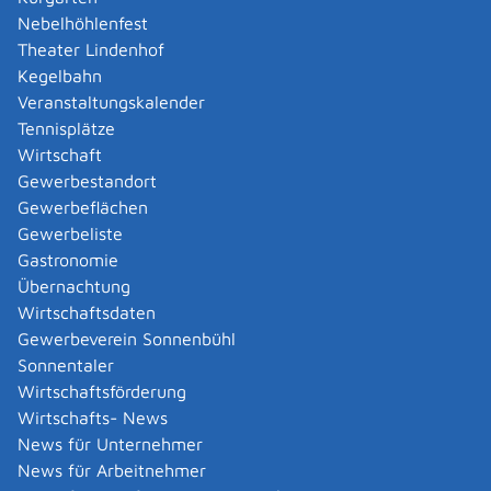
Nebelhöhlenfest
Das Vorhaben darf den Festsetzungen des
Theater Lindenhof
Bebauungsplans nicht widersprechen.
Kegelbahn
Es handelt sich um eines der folgenden
Veranstaltungskalender
Bauvorhaben:
Tennisplätze
ein Wohngebäude
Wirtschaft
ein freistehendes Gebäude mit einer Höhe bis
Gewerbestandort
zu 7 Meter und nicht mehr als zwei
Gewerbeflächen
Nutzungseinheiten von insgesamt nicht mehr
Gewerbeliste
als 400
Quadratmeter
(Gebäudeklasse 1 nach
Gastronomie
der Landesbauordnung), ausgenommen
Übernachtung
Gaststätten
Wirtschaftsdaten
ein freistehendes land- oder forstwirtschaftlich
Gewerbeverein Sonnenbühl
genutztes Gebäude (Gebäudeklasse 1 nach der
Sonnentaler
Landesbauordnung),
Wirtschaftsförderung
ein Gebäude mit einer Höhe bis zu 7 Meter und
Wirtschafts- News
nicht mehr als zwei Nutzungseinheiten von
News für Unternehmer
insgesamt nicht mehr als 400
Quadratmeter
News für Arbeitnehmer
(Gebäudeklasse 2 nach der