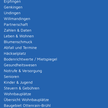
Erpfingen
womöglich einer denkmalrechtlichen Genehmigung.
Genkingen
Weitere Auskünfte erteilt die zuständige Untere
Undingen
Denkmalschutzbehörde.
Willmandingen
Ein Kenntnisgabeverfahren ist ebenso möglich,
Partnerschaft
wenn Sie kenntnisgabepflichtige Anlagen ändern
Zahlen & Daten
oder deren Nutzung ändern wollen und
Leben & Wohnen
es sich auch nach der Änderung noch um ein
Blumenschmuck
kenntnisgabepflichtiges Vorhaben handelt.
Abfall und Termine
Dasselbe gilt für den Abbruch aller Anlagen, wenn für
Häckselplatz
diese nicht schon Verfahrensfreiheit gegeben ist.
Bodenrichtwerte / Mietspiegel
Gesundheitswesen
Notrufe & Versorgung
Onlineantrag und Formulare
Senioren
Bauvorhaben im Kenntnisgabeverfahren
Kinder & Jugend
beantragen
Steuern & Gebühren
Wohnbauplätze
Übersicht Wohnbauplätze
Zuständige Stelle
Baugebiet Ottenrain-Brühl