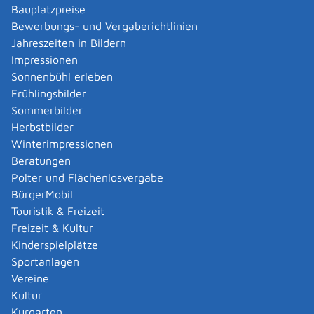
die untere Baurechtsbehörde
Bauplatzpreise
Untere Baurechtsbehörde ist je nach Ort, in dem das
Bewerbungs- und Vergaberichtlinien
Bauvorhaben liegt:
Jahreszeiten in Bildern
die Gemeinde-/Stadtverwaltung oder
Impressionen
das Landratsamt.
Sonnenbühl erleben
Frühlingsbilder
Landratsamt Reutlingen
Sommerbilder
Herbstbilder
Leistungsdetails
Winterimpressionen
Beratungen
Voraussetzungen
Polter und Flächenlosvergabe
Ihr Bauvorhaben ist nicht verfahrensfrei.
BürgerMobil
Das Bauvorhaben liegt im Geltungsbereich eines
Touristik & Freizeit
Bebauungsplanes, der mindestens Festsetzungen
Freizeit & Kultur
enthält über
Kinderspielplätze
die Art (zum Beispiel Wohnen, Gewerbe) und
Sportanlagen
das Maß (Größe) der baulichen Nutzung,
Vereine
die überbaubaren Grundstücksflächen und
Kultur
die örtlichen Verkehrsflächen.
Kurgarten