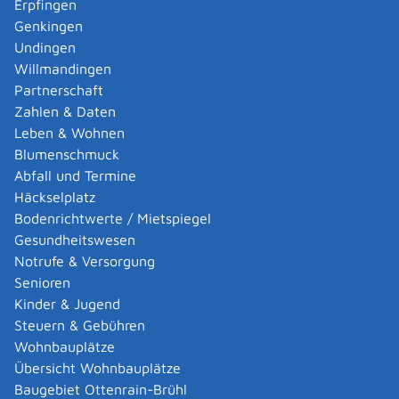
Erpfingen
womöglich einer denkmalrechtlichen Genehmigung.
Genkingen
Weitere Auskünfte erteilt die zuständige Untere
Undingen
Denkmalschutzbehörde.
Willmandingen
Ein Kenntnisgabeverfahren ist ebenso möglich,
Partnerschaft
wenn Sie kenntnisgabepflichtige Anlagen ändern
Zahlen & Daten
oder deren Nutzung ändern wollen und
Leben & Wohnen
es sich auch nach der Änderung noch um ein
Blumenschmuck
kenntnisgabepflichtiges Vorhaben handelt.
Abfall und Termine
Dasselbe gilt für den Abbruch aller Anlagen, wenn für
Häckselplatz
diese nicht schon Verfahrensfreiheit gegeben ist.
Bodenrichtwerte / Mietspiegel
Gesundheitswesen
Notrufe & Versorgung
Onlineantrag und Formulare
Senioren
Bauvorhaben im Kenntnisgabeverfahren
Kinder & Jugend
beantragen
Steuern & Gebühren
Wohnbauplätze
Übersicht Wohnbauplätze
Zuständige Stelle
Baugebiet Ottenrain-Brühl