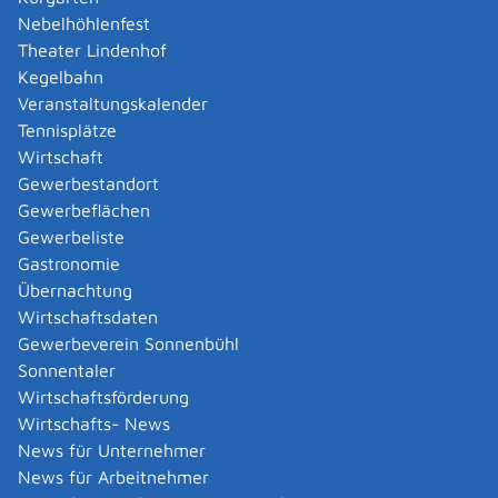
Nebelhöhlenfest
Das Vorhaben darf den Festsetzungen des
Theater Lindenhof
Bebauungsplans nicht widersprechen.
Kegelbahn
Es handelt sich um eines der folgenden
Veranstaltungskalender
Bauvorhaben:
Tennisplätze
ein Wohngebäude
Wirtschaft
ein freistehendes Gebäude mit einer Höhe bis
Gewerbestandort
zu 7 Meter und nicht mehr als zwei
Gewerbeflächen
Nutzungseinheiten von insgesamt nicht mehr
Gewerbeliste
als 400
Quadratmeter
(Gebäudeklasse 1 nach
Gastronomie
der Landesbauordnung), ausgenommen
Übernachtung
Gaststätten
Wirtschaftsdaten
ein freistehendes land- oder forstwirtschaftlich
Gewerbeverein Sonnenbühl
genutztes Gebäude (Gebäudeklasse 1 nach der
Sonnentaler
Landesbauordnung),
Wirtschaftsförderung
ein Gebäude mit einer Höhe bis zu 7 Meter und
Wirtschafts- News
nicht mehr als zwei Nutzungseinheiten von
News für Unternehmer
insgesamt nicht mehr als 400
Quadratmeter
News für Arbeitnehmer
(Gebäudeklasse 2 nach der