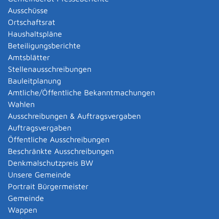
Zuständige Stelle
Ausschüsse
Ortschaftsrat
die Handwerkskammern in Baden-Württemberg
Haushaltspläne
Handwerkskammer Reutlingen
Beteiligungsberichte
Amtsblätter
Leistungsdetails
Stellenausschreibungen
Bauleitplanung
Voraussetzungen
Amtliche/Öffentliche Bekanntmachungen
Sie haben im Ausland einen Berufsabschluss erworben.
Wahlen
Ausschreibungen & Auftragsvergaben
Auftragsvergaben
Verfahrensablauf
Öffentliche Ausschreibungen
Lassen Sie sich bei der für Sie zuständigen
Beschränkte Ausschreibungen
Handwerkskammer beraten. Im Anschluss an die
Denkmalschutzpreis BW
Beratung können Sie dort den Antrag auf
Unsere Gemeinde
Gleichwertigkeitsfeststellung stellen.
Portrait Bürgermeister
Die zuständige Stelle prüft, ob wesentliche
Gemeinde
Unterschiede zwischen Ihren Berufsqualifikationen und
Wappen
dem deutschen Abschluss bestehen.