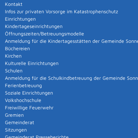
einen handwerklichen Beruf und suchen in Baden-
Kontakt
Württemberg Arbeit? Oder möchten Sie sich in einem
Infos zur privaten Vorsorge im Katastrophenschutz
zulassungspflichtigen Handwerk selbständig machen?
Einrichtungen
Sie haben einen Anspruch auf Überprüfung der
Kindertageseinrichtungen
Gleichwertigkeit Ihrer im Ausland erworbenen
Öffnungszeiten/Betreuungsmodelle
Berufsqualifikation mit einem deutschen
Anmeldung für die Kindertagesstätten der Gemeinde Sonn
Berufsabschluss. Neben Ihren Ausbildungsnachweisen
Büchereien
können dabei auch Ihre im In- oder Ausland
Kirchen
erworbenen Berufserfahrungen und sonstigen
Kulturelle Einrichtungen
Befähigungsnachweise berücksichtigt werden.
Schulen
Tipp:
Wenden Sie sich zuerst an eine
Anmeldung für die Schulkindbetreuung der Gemeinde Son
Erstberatungsstelle. Die Erstberatung hilft, die richtige
Ferienbetreuung
Anerkennungsstelle für den jeweiligen Berufsabschluss
Soziale Einrichtungen
zu finden und die erforderlichen Unterlagen
Volkshochschule
zusammenzustellen. Die Handwerkskammern bieten
Freiwillige Feuerwehr
Ihnen auf ihren Internetseiten Informationen und
Gremien
Faltblätter über das Anerkennungsverfahren bei den
Gemeinderat
Handwerkskammern.
Sitzungen
Gemeinderat Presseberichte