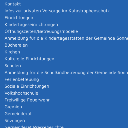
DLRG Sonnenbühl
Kontakt
DLRG Sonnenbühl
Infos zur privaten Vorsorge im Katastrophenschutz
Kurzbeschreibung
Einrichtungen
Kindertageseinrichtungen
Deutsche Lebens-Rettungs-Gesellschaft
Öffnungszeiten/Betreuungsmodelle
Landesverband Württemberg e.V.
Anmeldung für die Kindertagesstätten der Gemeinde Sonn
Ortsgruppe Sonnenbühl
Mehr …
Büchereien
Kirchen
Kulturelle Einrichtungen
DRK Sonnenbühl
Schulen
DRK Sonnenbühl
Anmeldung für die Schulkindbetreuung der Gemeinde Son
Mehr …
Ferienbetreuung
Soziale Einrichtungen
Volkshochschule
Handels- und Gewerbeverein Sonnenbühl (HGS) e.V.
Freiwillige Feuerwehr
Handels- und Gewerbeverein Sonnenbühl
Gremien
(HGS) e.V.
Gemeinderat
Mehr …
Sitzungen
Gemeinderat Presseberichte