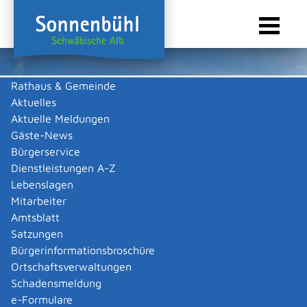
Rathaus & Gemeinde
Aktuelles
Sie sind hier:
Startseite Sonnenbühl
/
Touristik & Freizeit
/
Freizeit & Kultur
/
Vereine
Aktuelle Meldungen
Vereine
Gäste-News
Bürgerservice
Dienstleistungen A-Z
Lebenslagen
Alle
D
H
P
T
V
Mitarbeiter
Amtsblatt
Demokratische Bürger Sonnenbühl e.V.
Satzungen
Demokratische Bürger Sonnenbühl e.V.
Bürgerinformationsbroschüre
Mehr …
Ortschaftsverwaltungen
Schadensmeldung
e-Formulare