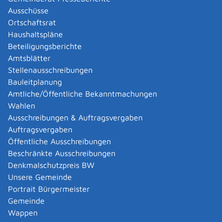
Hundesportler Sonnenbühl (SV und SWHV)
Ausschüsse
Hundesportler Sonnenbühl (SV und SWHV)
Ortschaftsrat
Mehr …
Haushaltspläne
Beteiligungsberichte
Amtsblätter
Partnerschaftskomitee Sonnenbühl e. V.
Stellenausschreibungen
Partnerschaftskomitee Sonnenbühl e. V.
Bauleitplanung
Mehr …
Amtliche/Öffentliche Bekanntmachungen
Wahlen
Ausschreibungen & Auftragsvergaben
Tourismusverein Sonnenbühl e. V.
Auftragsvergaben
Tourismusverein Sonnenbühl e. V.
Mehr …
Öffentliche Ausschreibungen
Beschränkte Ausschreibungen
Denkmalschutzpreis BW
VdK- Ortsverband Sonnenbühl
Unsere Gemeinde
VdK- Ortsverband Sonnenbühl
Portrait Bürgermeister
Mehr …
Gemeinde
Wappen