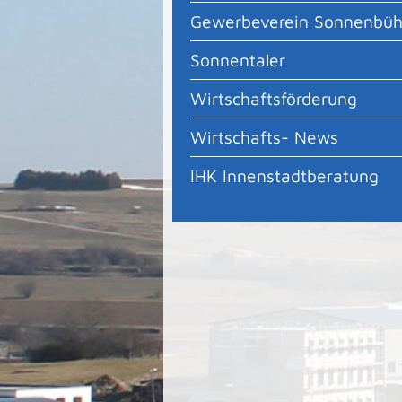
Gewerbeverein Sonnenbüh
Sonnentaler
Wirtschaftsförderung
Wirtschafts- News
IHK Innenstadtberatung