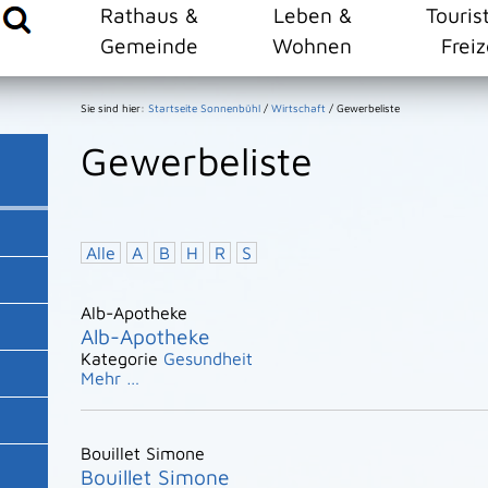
Rathaus &
Leben &
Touris
Gemeinde
Wohnen
Freiz
Sie sind hier:
Startseite Sonnenbühl
/
Wirtschaft
/
Gewerbeliste
Gewerbeliste
Alle
A
B
H
R
S
Alb-Apotheke
Alb-Apotheke
Kategorie
Gesundheit
Mehr …
Bouillet Simone
Bouillet Simone