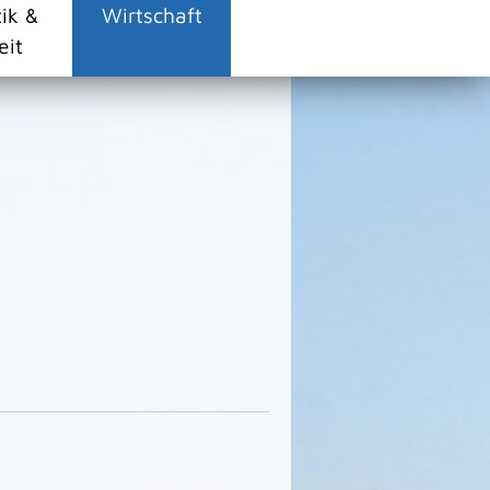
tik &
Wirtschaft
eit