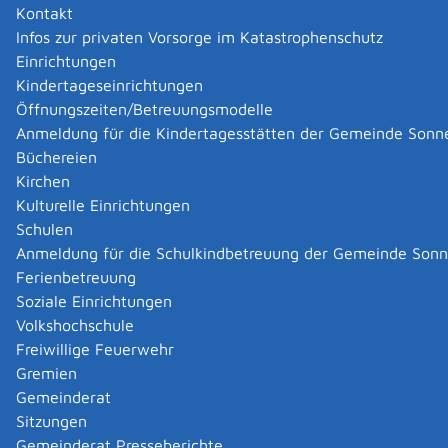
Kontakt
Bouillet Simone
Infos zur privaten Vorsorge im Katastrophenschutz
Bouillet Simone
Einrichtungen
Kategorie
Gesundheit
Mehr …
Kindertageseinrichtungen
Öffnungszeiten/Betreuungsmodelle
Anmeldung für die Kindertagesstätten der Gemeinde Sonn
Burnout Lotse, Easy Zert, Bergweiler, Marc
Büchereien
Burnout Lotse, Easy Zert, Bergweiler, Marc
Kirchen
Kategorie
Gesundheit
Kulturelle Einrichtungen
Mehr …
Schulen
Anmeldung für die Schulkindbetreuung der Gemeinde Son
Ferienbetreuung
Hack Hans-Peter
Hack Hans-Peter
Soziale Einrichtungen
Kategorie
Gesundheit
Volkshochschule
Mehr …
Freiwillige Feuerwehr
Gremien
Gemeinderat
Rund Monja
Sitzungen
Rund Monja
Gemeinderat Presseberichte