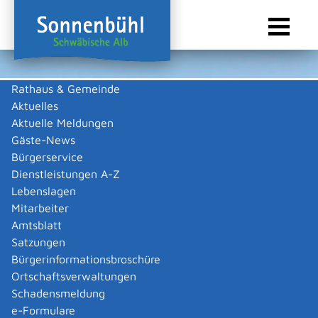
Rathaus & Gemeinde
Aktuelles
Sie sind hier:
Startseite Sonnenbühl
/
Wirtschaft
/
Gewerbeliste
Aktuelle Meldungen
Gewerbeliste
Gäste-News
Bürgerservice
Dienstleistungen A-Z
Lebenslagen
Alle
A
B
H
R
S
Mitarbeiter
Amtsblatt
Alb-Apotheke
Satzungen
Alb-Apotheke
Bürgerinformationsbroschüre
Kategorie
Gesundheit
Ortschaftsverwaltungen
Mehr …
Schadensmeldung
e-Formulare