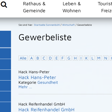
Rathaus &
Leben &
Touris
Gemeinde
Wohnen
Freiz
Sie sind hier:
Startseite Sonnenbühl
/
Wirtschaft
/
Gewerbeliste
Gewerbeliste
Alle
A
B
C
D
E
F
G
H
I
K
L
M
N
Hack Hans-Peter
Hack Hans-Peter
Kategorie
Gesundheit
Mehr …
Hack Reifenhandel GmbH
Hack Reifenhandel GmbH