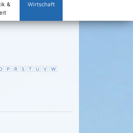
tik &
Wirtschaft
eit
O
P
R
S
T
U
V
W