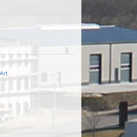
Art
n