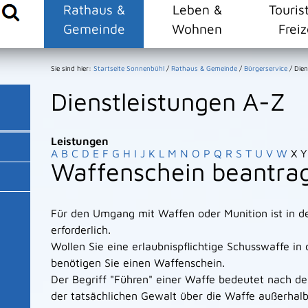
Rathaus &
Leben &
Touris
Gemeinde
Wohnen
Freiz
Sie sind hier:
Startseite Sonnenbühl
/
Rathaus & Gemeinde
/
Bürgerservice
/
Dien
Dienstleistungen A-Z
Leistungen
A
B
C
D
E
F
G
H
I
J
K
L
M
N
O
P
Q
R
S
T
U
V
W
X
Y
Waffenschein beantra
Für den Umgang mit Waffen oder Munition ist in de
erforderlich.
Wollen Sie eine erlaubnispflichtige Schusswaffe in d
benötigen Sie einen Waffenschein.
Der Begriff "Führen" einer Waffe bedeutet nach 
der tatsächlichen Gewalt über die Waffe außerhal