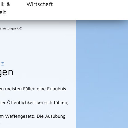
tik &
Wirtschaft
eit
stleistungen A-Z
Z
gen
n meisten Fällen eine Erlaubnis
er Öffentlichkeit bei sich führen,
dem Waffengesetz: Die Ausübung
b