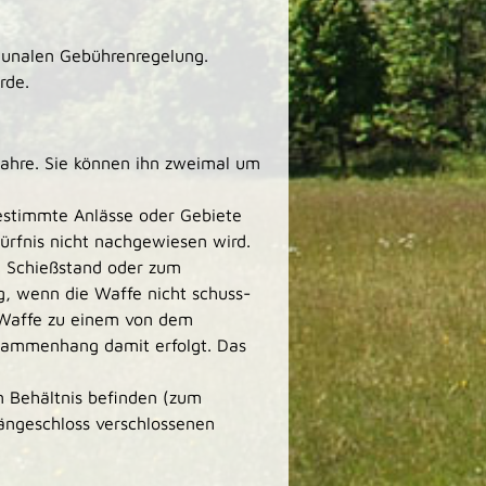
munalen Gebührenregelung.
rde.
Jahre. Sie können ihn zweimal um
estimmte Anlässe oder Gebiete
rfnis nicht nachgewiesen wird
.
m Schießstand oder zum
g, wenn die Waffe nicht schuss-
r Waffe zu einem von dem
sammenhang damit erfolgt. Das
n Behältnis befinden (zum
ängeschloss verschlossenen