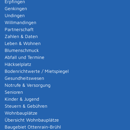
Erpfingen
bisherige Wohngemeinde oder die wie Ihre
Genkingen
bisherige Wohngemeinde im Gebiet des Verbands
Undingen
Region Stuttgart
(Stadt Stuttgart und Landkreise
Willmandingen
Böblingen, Esslingen, Göppingen, Ludwigsburg und
Partnerschaft
Rems-Murr-Kreis)
liegt.
Zahlen & Daten
Sie melden sich bis zum 21. Tag vor der Wahl bei
Leben & Wohnen
der Meldebehörde Ihrer neuen Wohngemeinde an.
Blumenschmuck
Ihre bisherige Wohngemeinde hat ihnen noch
Abfall und Termine
keinen Wahlschein für die Briefwahl ausgestellt.
Häckselplatz
Bodenrichtwerte / Mietspiegel
Verfahrensablauf
Gesundheitswesen
Sie können die Eintragung in das Wählerverzeichnis
Notrufe & Versorgung
schriftlich bei der zuständigen Stelle beantragen.
Senioren
Antragstellerinnen und Antragsteller, die den Antrag
Kinder & Jugend
nicht selbst ausfüllen und abgeben können,
zum
Steuern & Gebühren
Beispiel wegen einer Behinderung,
können sich von
Wohnbauplätze
einer anderen Person helfen lassen.
Übersicht Wohnbauplätze
Hinweis:
Teilweise stellen die Gemeinden
Baugebiet Ottenrain-Brühl
Antragsformulare zur Verfügung, je nach Angebot der