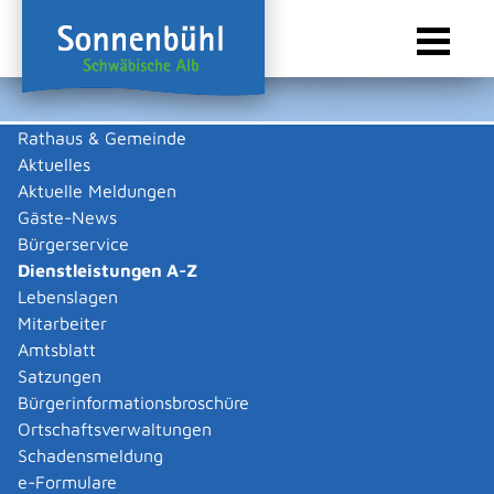
Rathaus & Gemeinde
Aktuelles
Sie sind hier:
Startseite Sonnenbühl
/
Rathaus & Gemeinde
/
Bürgerservice
/
Dienstleistungen A-Z
Aktuelle Meldungen
Gäste-News
Dienstleistungen A-Z
Bürgerservice
Dienstleistungen A-Z
Leistungen
Lebenslagen
A
B
C
D
E
F
G
H
I
J
K
L
M
N
O
P
Q
R
S
T
U
V
W
X
Y
Z
Mitarbeiter
Wählerverzeichnis
Amtsblatt
(Kommunalwahl) –
Satzungen
Eintragung bei Umzug
Bürgerinformationsbroschüre
Ortschaftsverwaltungen
beantragen
Schadensmeldung
e-Formulare