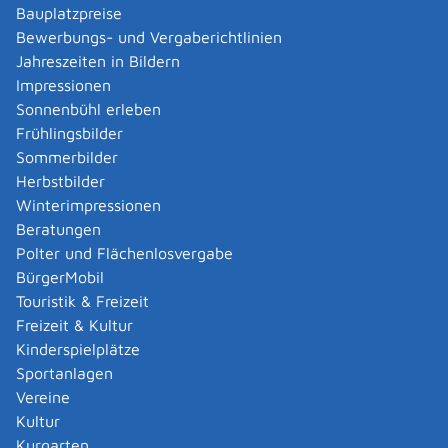
Bauplatzpreise
Gemeinde auch als Download im Internet.
Bewerbungs- und Vergaberichtlinien
Ist eine Eintragung möglich, erhalten Sie
Jahreszeiten in Bildern
schnellstmöglich eine Wahlbenachrichtigung.
Impressionen
Sie können auch einen Wahlschein beantragen.
Sonnenbühl erleben
Zugleich werden Sie im Wählerverzeichnis Ihrer
Frühlingsbilder
bisherigen Wohngemeinde gestrichen.
Sommerbilder
Ist Ihr Antrag nicht erfolgreich, werden Sie
Herbstbilder
schnellstmöglich benachrichtigt.
Winterimpressionen
Beratungen
Fristen
Polter und Flächenlosvergabe
Sie können den Antrag bis spätestens 21 Tage vor der
BürgerMobil
Wahl stellen.
Touristik & Freizeit
Freizeit & Kultur
Erforderliche Unterlagen
Kinderspielplätze
Meldebescheinigung über Ihre Anmeldung in der
Sportanlagen
neuen Wohngemeinde
Vereine
gegebenenfalls Ausweisdokument
Kultur
Kurgarten