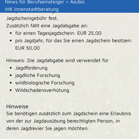
News für Berufseinsteiger + Azubis
Kosten
IHK Innenstadtberatung
Der jeweils zuständige Stadt- oder Landkreis setzt die
Jagdscheingebühr fest.
Zusätzlich fällt eine Jagdabgabe an:
für einen Tagesjagdschein: EUR 25,00
pro Jagdjahr, für das Sie einen Jagdschein besitzen:
EUR 50,00
Hinweis: Die Jagdabgabe wird verwendet für
Jagdförderung
jagdliche Forschung
wildbiologische Forschung
Wildschadensverhütung
Hinweise
Sie benötigen zusätzlich zum Jagdschein eine Erlaubnis
von der zur Jagdausübung berechtigten Person, in
deren Jagdrevier Sie jagen möchten.