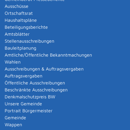
Ausschüsse
Ortschaftsrat
Voraussetzungen
Haushaltspläne
Mindestalter:
Beteiligungsberichte
18 Jahre (regulärer Jagdschein)
Amtsblätter
beziehungsweise
Stellenausschreibungen
16 Jahre (Jugendjagdschein)
Bauleitplanung
Amtliche/Öffentliche Bekanntmachungen
Bestandene deutsche Jägerprüfung
Wahlen
Nachweis einer ausreichenden
Ausschreibungen & Auftragsvergaben
Jagdhaftpflichtversicherung
Auftragsvergaben
Mit einem Jugendjagdschein dürfen Sie nur in
Öffentliche Ausschreibungen
Begleitung der oder des Erziehungsberechtigten oder
Beschränkte Ausschreibungen
einer von der oder dem Erziehungsberechtigten
Denkmalschutzpreis BW
schriftlich beauftragten Aufsichtsperson jagen. Zudem
Unsere Gemeinde
muss die Begleitperson jagdlich erfahren sein.
Portrait Bürgermeister
Gemeinde
Verfahrensablauf
Wappen