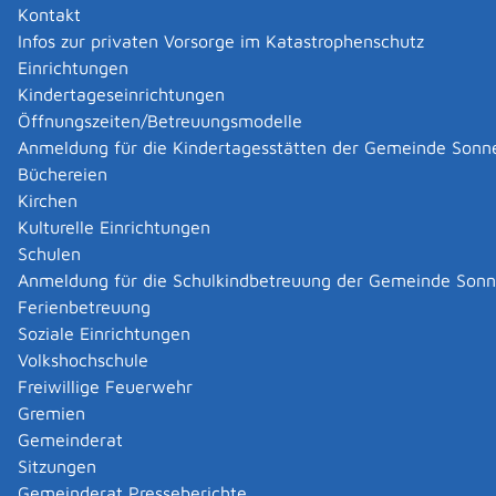
Kontakt
Sie müssen den Jagdschein während der Jagd bei sich
Infos zur privaten Vorsorge im Katastrophenschutz
haben.
Einrichtungen
Die Jagdscheine aller Bundesländer gelten im
Kindertageseinrichtungen
gesamten Bundesgebiet.
Öffnungszeiten/Betreuungsmodelle
Anmeldung für die Kindertagesstätten der Gemeinde Sonn
Zuständige Stelle
Büchereien
Kirchen
Wenn Sie in einem Stadtkreis wohnen: Die
Kulturelle Einrichtungen
Stadtverwaltung
Schulen
Wenn Sie in einem Landkreis wohnen: Das
Anmeldung für die Schulkindbetreuung der Gemeinde Son
Landratsamt
Ferienbetreuung
Hinweis: Wenn Sie keine Hauptwohnung in Baden-
Soziale Einrichtungen
Württemberg haben, ist die Verwaltung des
Volkshochschule
Stadt-/Landkreises zuständig, in deren Bezirk Sie die
Freiwillige Feuerwehr
Jagd ausüben wollen.
Gremien
Landratsamt Reutlingen
Gemeinderat
Sitzungen
Leistungsdetails
Gemeinderat Presseberichte