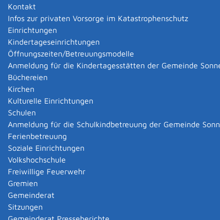
Feuerungsanlagen nach 44.
Kontakt
BImSchV einreichen
Infos zur privaten Vorsorge im Katastrophenschutz
Einrichtungen
Kindertageseinrichtungen
Wenn Sie eine mittelgroße Feuerungsanlage,
Öffnungszeiten/Betreuungsmodelle
Gasturbinen- oder Verbrennungsmotoranlage
Anmeldung für die Kindertagesstätten der Gemeinde Sonn
betreiben, müssen Sie den Schadstoffausstoß unter
Büchereien
bestimmten Voraussetzungen durch kontinuierliche
Kirchen
Messungen ermitteln.
Kulturelle Einrichtungen
Über die Ergebnisse der Messungen müssen Sie für
Schulen
jedes Kalenderjahr einen Messbericht erstellen und
Anmeldung für die Schulkindbetreuung der Gemeinde Son
diesen fristgerecht an die für Sie zuständige
Ferienbetreuung
Immissionsschutzbehörde senden.
Soziale Einrichtungen
Volkshochschule
Onlineantrag und Formulare
Freiwillige Feuerwehr
Gremien
Messbericht über Einzelmessungen oder
Gemeinderat
kontinuierliche Messungen von Luftschadstoffen
Sitzungen
einreichen
Gemeinderat Presseberichte