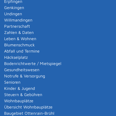
Erpfingen
der Messstelle und der zuständigen
Genkingen
Immissionsschutzbehörde abzustimmen.
Undingen
Zum Messtermin ermittelt die Messstelle die
Willmandingen
Emissionswerte.
Partnerschaft
Nach Abschluss der Messung erhalten Sie von der
Zahlen & Daten
Messstelle einen Messbericht, welcher der
Leben & Wohnen
zuständigen Immissionsschutzbehörde vorzulegen
Blumenschmuck
ist.
Abfall und Termine
Häckselplatz
Fristen
Bodenrichtwerte / Mietspiegel
Die erste Messung müssen Sie innerhalb von drei bis
Gesundheitswesen
sechs Monaten nach Inbetriebnahme der Anlage
Notrufe & Versorgung
durchführen lassen. Anschließend muss die Messung
Senioren
alle drei Jahre erfolgen.
Kinder & Jugend
Den Messbericht müssen Sie innerhalb von drei
Steuern & Gebühren
Monaten nach Durchführung der Messung bei der
Wohnbauplätze
zuständigen Behörde einreichen und anschließend fünf
Übersicht Wohnbauplätze
Jahre aufbewahren.
Baugebiet Ottenrain-Brühl