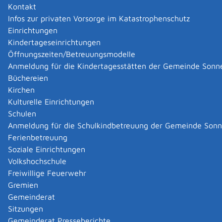
BImSchV einreichen
Kontakt
Infos zur privaten Vorsorge im Katastrophenschutz
Einrichtungen
Wenn Sie Betreiber einer Anlage zur Feuerbestattung
Kindertageseinrichtungen
von menschlichen Leichnamen sind, müssen Sie den
Öffnungszeiten/Betreuungsmodelle
Luftschadstoffausstoß der Anlage in regelmäßigen
Anmeldung für die Kindertagesstätten der Gemeinde Sonn
Abständen durch Einzelmessungen überprüfen lassen.
Büchereien
Die Messungen sind von einer nach § 29b des Bundes-
Kirchen
Immissionsschutzgesetzes bekannt gegebenen Stelle
Kulturelle Einrichtungen
(Messstelle) durchführen zu lassen.
Schulen
Über die Ergebnisse müssen Sie einen Messbericht
Anmeldung für die Schulkindbetreuung der Gemeinde Son
erstellen und diesen der zuständigen
Ferienbetreuung
Immissionsschutzbehörde vorlegen.
Soziale Einrichtungen
Volkshochschule
Zuständige Stelle
Freiwillige Feuerwehr
Gremien
Die für den Anlagenstandort örtlich zuständige
Gemeinderat
Immissionsschutzbehörde ist
Sitzungen
in Stadtkreisen, Großen Kreisstädten und in zu
Gemeinderat Presseberichte