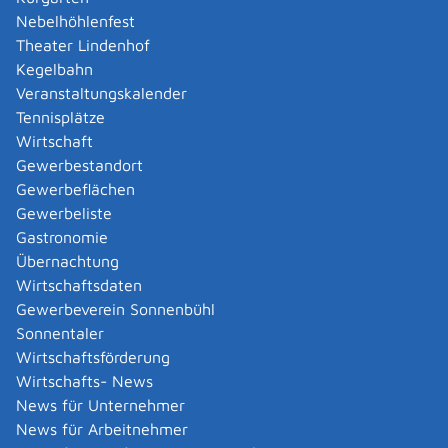
Recherchesystem Messstellen und Sachverständige
Nebelhöhlenfest
Mustermessbericht gemäß Anhang A der Richtlinie
Theater Lindenhof
VDI 4220 Blatt 2 (Ausgabe November 2018)
Kegelbahn
Veranstaltungskalender
Rechtsgrundlage
Tennisplätze
Bundes-Immissionsschutzgesetz (BImSchG)
:
Wirtschaft
§ 26 Messungen aus besonderem Anlass
Gewerbestandort
§ 28 Erstmalige und wiederkehrende Messungen
Gewerbeflächen
bei genehmigungsbedürftigen Anlagen
Gewerbeliste
Verordnung über Anlagen zur Feuerbestattung (27.
Gastronomie
BImSchV
)
:
Übernachtung
§ 9 Einzelmessungen
Wirtschaftsdaten
§ 10 Beurteilung und Berichte von Einzelmessungen
Gewerbeverein Sonnenbühl
Sonnentaler
Wirtschaftsförderung
Freigabevermerk
Wirtschafts- News
10.06.2026 Umweltministerium Baden-Württemberg
News für Unternehmer
|
|
News für Arbeitnehmer