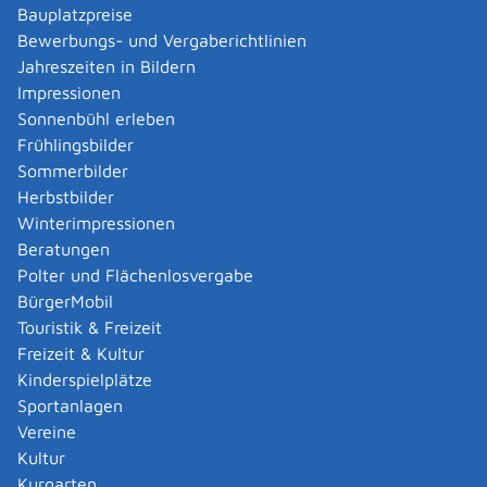
Bauplatzpreise
Erforderliche Unterlagen
Bewerbungs- und Vergaberichtlinien
Vollständiger Messbericht gemäß Anhang A der
Jahreszeiten in Bildern
Richtlinie VDI 4220 Blatt 2 (Ausgabe November 2018)
Impressionen
mit Angaben unter anderem zu:
Sonnenbühl erleben
Messergebnissen,
Frühlingsbilder
verwendeten Messverfahren,
Sommerbilder
Betriebsbedingungen, die für die Beurteilung der
Herbstbilder
Messergebnisse von Bedeutung sind.
Winterimpressionen
Beratungen
Kosten
Polter und Flächenlosvergabe
Keine
BürgerMobil
Touristik & Freizeit
Freizeit & Kultur
Hinweise
Kinderspielplätze
Diese Verwaltungsleistung gilt nicht für
Sportanlagen
Tierkrematorien.
Vereine
Kultur
Vertiefende Informationen
Kurgarten