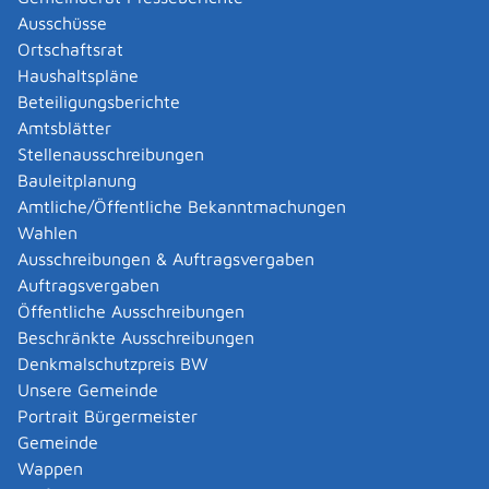
unteren Verwaltungsbehörden erklärten
Ausschüsse
Verwaltungsgemeinschaften: die Stadtverwaltung
Ortschaftsrat
ansonsten das Landratsamt
Haushaltspläne
Landratsamt Reutlingen
Beteiligungsberichte
Amtsblätter
Leistungsdetails
Stellenausschreibungen
Bauleitplanung
Amtliche/Öffentliche Bekanntmachungen
Voraussetzungen
Wahlen
Sie sind Betreiber einer Anlage zur Feuerbestattung
Ausschreibungen & Auftragsvergaben
von menschlichen Leichnamen.
Auftragsvergaben
Öffentliche Ausschreibungen
Verfahrensablauf
Beschränkte Ausschreibungen
Sie wenden sich an eine nach § 29b des Bundes-
Denkmalschutzpreis BW
Immissionsschutzgesetzes bekannt gegebene Stelle
Unsere Gemeinde
(Messstelle).
Portrait Bürgermeister
Die genaue Messplanung (Messtermin, zu
Gemeinde
messende Luftschadstoffe, zu berücksichtigende
Wappen
Betriebszustände der Anlage) ist zwischen Ihnen,