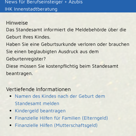
News für Berufseinsteiger + Azubis
20,00 Euro.
IHK Innenstadtberatung
Hinweise
Das Standesamt informiert die Meldebehörde über die
Geburt Ihres Kindes.
Haben Sie eine Geburtsurkunde verloren oder brauchen
Sie einen beglaubigten Ausdruck aus dem
Geburtenregister?
Diese müssen Sie kostenpflichtig beim Standesamt
beantragen.
Vertiefende Informationen
Namen des Kindes nach der Geburt dem
Standesamt melden
Kindergeld beantragen
Finanzielle Hilfen für Familien (Elterngeld)
Finanzielle Hilfen (Mutterschaftsgeld)