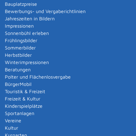
Geburtsurkunde und Eheurkunde der Mutter
Bauplatzpreise
und Scheidungsurteil beziehungsweise
Bewerbungs- und Vergaberichtlinien
Sterbeurkunde
Jahreszeiten in Bildern
Impressionen
wenn die Eltern nicht miteinander verheiratet sind
Sonnenbühl erleben
und die Vaterschaft bereits anerkannt ist oder vor
Frühlingsbilder
Beurkundung der Geburt anerkannt werden soll:
Sommerbilder
zusätzlich
Herbstbilder
beglaubigte Abschrift der
Winterimpressionen
Anerkennungserklärung des Vaters
Beratungen
beglaubigte Abschrift der
Polter und Flächenlosvergabe
Zustimmungserklärung der Mutter
BürgerMobil
bei einem ledigen Vater: Geburtsurkunde
Touristik & Freizeit
bei einem Vater, der verheiratet ist oder war:
Freizeit & Kultur
Geburtsurkunde und Eheurkunde (und
Kinderspielplätze
gegebenenfalls Scheidungsurteil) oder
Sportanlagen
Eheregisterauszug
Vereine
Kultur
bei ausländischen Eltern: zusätzlich
Kurgarten