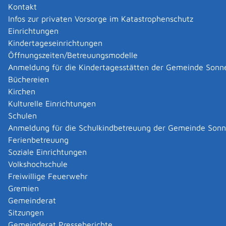
Sie haben Ihr Kind in einem Krankenhaus oder in einer
Kontakt
anderen Einrichtung, in der Geburtshilfe geleistet wird,
Infos zur privaten Vorsorge im Katastrophenschutz
bekommen?
Einrichtungen
Dann meldet der Träger der Einrichtung die Geburt
Kindertageseinrichtungen
direkt beim Standesamt.
Öffnungszeiten/Betreuungsmodelle
Hinweis: Die Eltern und andere Personen, die bei der
Anmeldung für die Kindertagesstätten der Gemeinde Sonn
Geburt dabei waren oder von der Geburt wissen, haben
Büchereien
auch das Recht, die Geburt anzuzeigen.
Kirchen
Sie sind außerdem zu allen Angaben verpflichtet, die
Kulturelle Einrichtungen
das Krankenhaus nicht machen kann.
Schulen
Anmeldung für die Schulkindbetreuung der Gemeinde Son
Zuständige Stelle
Ferienbetreuung
Soziale Einrichtungen
das Standesamt des Geburtsortes des Kindes
Volkshochschule
Gemeinde Sonnenbühl
Freiwillige Feuerwehr
Gremien
Leistungsdetails
Gemeinderat
Sitzungen
Gemeinderat Presseberichte