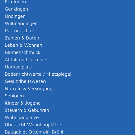
Erpfingen
Genkingen
Erforderliche Unterlagen
Undingen
ärztliche Bescheinigung oder Bescheinigung der
Willmandingen
Hebamme über die Geburt
Partnerschaft
Personalausweis oder Reisepass der Eltern (oder
Zahlen & Daten
ein anerkannter Passersatz)
Leben & Wohnen
wenn die Eltern verheiratet sind: zusätzlich
Blumenschmuck
beglaubigter Ausdruck aus dem Eheregister
Abfall und Termine
oder
Häckselplatz
Geburtsurkunden und die Eheurkunde der
Bodenrichtwerte / Mietspiegel
Eltern
Gesundheitswesen
Notrufe & Versorgung
wenn die Mutter ledig ist: zusätzlich
Senioren
Geburtsurkunde der Mutter
Kinder & Jugend
wenn die Mutter geschieden oder verwitwet ist:
Steuern & Gebühren
zusätzlich
Wohnbauplätze
beglaubigter Ausdruck aus dem Eheregister
Übersicht Wohnbauplätze
oder
Baugebiet Ottenrain-Brühl