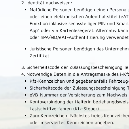
2. Identität nachweisen:
Natürliche Personen benötigen einen Personal
oder einen elektronischen Aufenthaltstitel (eAT)
Funktion inklusive sechsstelliger
PIN
und
Smar
App"
oder via Kartenlesegerät. Alternativ
kann
oder nPA/eID/eAT-Authentifizierung verwendet
Juristische Personen benötigen das Unterneh
Zertifikat.
3. Sicherheits
code
der Zulassungsbescheinigung Tei
4. Notwendige Daten in die Antragsmaske des i-Kf
Kfz-Kennzeichen und
gegebenenfalls
Fahrzeug-
Sicherheits
code
der Zulassungsbescheinigung T
eVB-Nummer der Versicherung zum Nachweis 
Kontoverbindung der Halterin
beziehungdsweis
Lastschriftverfahren (Kfz-Steuer)
Zum Kennzeichen: Nächstes freies Kennzeich
oder reserviertes Kennzeichen angeben.