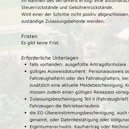
Im Rahmen des Verfahrens erfolgt eine automatisc
Steuerrückstände und Gebührenrückstände.
Wird einer der Schritte nicht positiv abgeschlossen
zuständige Zulassungsbehörde wenden.
Fristen
Es gibt keine Frist.
Erforderliche Unterlagen
falls vorhanden: ausgefüllte Antragsformulare
gültiges Ausweisdokument: Personalausweis od
Fahrzeughalterin oder des Fahrzeughalters; bei
zusätzlich eine aktuelle Meldebescheinigung; K
müssen zudem einen gültigen Reisepass vorle
Zulassungsbescheinigung Teil II (Fahrzeugbrief)
Fahrzeugen die Betriebserlaubnis
die EG-Übereinstimmungsbescheinigung, auch C
genannt, oder Datenbestätigung oder Vollguta
Eigentumsnachweis: Kaufvertrag oder Rechnu