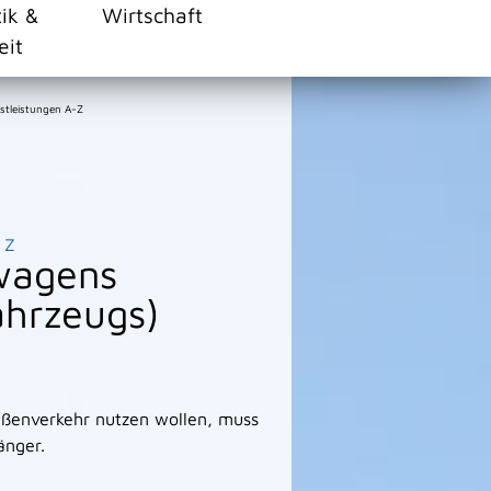
tik &
Wirtschaft
eit
stleistungen A-Z
Z
wagens
ahrzeugs)
aßenverkehr nutzen wollen, muss
änger.