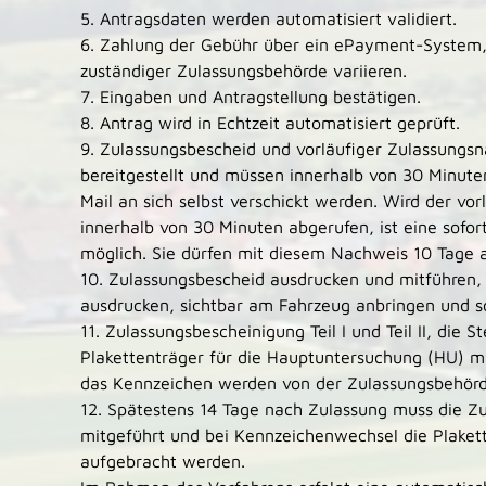
5. Antragsdaten werden automatisiert validiert.
6. Zahlung der Gebühr über ein
ePayment
-System,
zuständiger Zulassungsbehörde variieren.
7. Eingaben und Antragstellung bestätigen.
8. Antrag wird in Echtzeit automatisiert geprüft.
9. Zulassungsbescheid und vorläufiger Zulassungs
bereitgestellt und müssen innerhalb von 30 Minut
Mail
an sich selbst verschickt werden. Wird der vo
innerhalb von 30 Minuten abgerufen, ist eine sofor
möglich. Sie dürfen mit diesem Nachweis 10 Tage 
10. Zulassungsbescheid ausdrucken und mitführen,
ausdrucken, sichtbar am Fahrzeug anbringen und so
11. Zulassungsbescheinigung Teil
I
und Teil
II, die 
Plakettenträger für die Hauptuntersuchung (HU) m
das Kennzeichen werden von der Zulassungsbehörde
12. Spätestens 14 Tage nach Zulassung muss die Zu
mitgeführt und bei Kennzeichenwechsel die Plaket
aufgebracht werden.