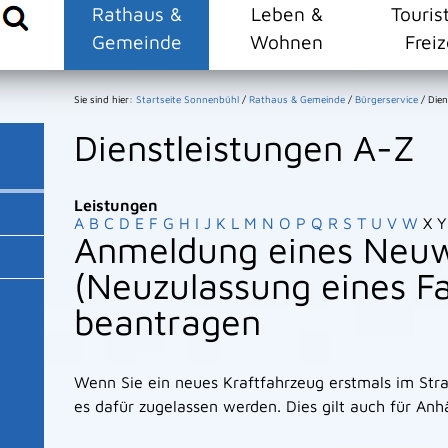
Rathaus &
Leben &
Touris
Gemeinde
Wohnen
Freiz
Sie sind hier:
Startseite Sonnenbühl
/
Rathaus & Gemeinde
/
Bürgerservice
/
Dien
Dienstleistungen A-Z
Leistungen
A
B
C
D
E
F
G
H
I
J
K
L
M
N
O
P
Q
R
S
T
U
V
W
X
Y
Anmeldung eines Neu
(Neuzulassung eines F
beantragen
Wenn Sie ein neues Kraftfahrzeug erstmals im Str
es dafür zugelassen werden. Dies gilt auch für Anh