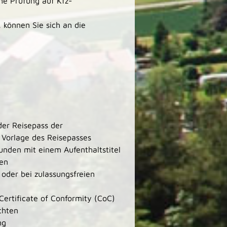
he Prüfung auf
Kfz-
, können Sie sich an die
er Reisepass der
 Vorlage des Reisepasses
unden mit einem Aufenthaltstitel
gen
 oder bei zulassungsfreien
ertificate of Conformity (CoC)
chten
ng