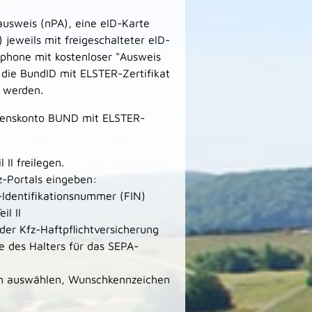
ausweis (nPA), eine eID-Karte
 jeweils mit freigeschalteter eID-
tphone
mit kostenloser
"Ausweis
 die
BundID
mit ELSTER-Zertifikat
 werden.
menskonto BUND mit ELSTER-
l
II
freilegen.
z-Portals eingeben:
Identifikationsnummer (FIN)
eil
II
der
Kfz-Haftpflichtversicherung
e
des Halters für das
SEPA-
en auswählen, Wunschkennzeichen