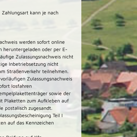
 Zahlungsart kann je nach
nachweis werden sofort
online
en heruntergeladen oder per
E
-
rläufige Zulassungsnachweis nicht
tige Inbetriebsetzung nicht
am Straßenverkehr teilnehmen.
 vorläufigen Zulassungsnachweis
fort losfahren
Stempelplakettenträger sowie der
it Plaketten zum Aufkleben auf
 postalisch zugesandt.
lassungsbescheinigung Teil
I
ten auf das Kennzeichen