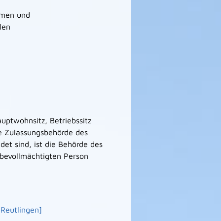
hmen und
len
auptwohnsitz, Betriebssitz
e Zulassungsbehörde des
et sind, ist die Behörde des
bevollmächtigten Person
Reutlingen]