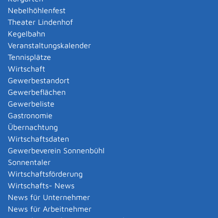
Nebelhöhlenfest
die Zulässigkeit der Bestattung ergibt (siehe oben)
Theater Lindenhof
Kegelbahn
Kosten
Veranstaltungskalender
Die Gebühren sind in der jeweiligen Friedhofssatzung
Tennisplätze
geregelt.
Wirtschaft
Gewerbestandort
Bearbeitungsdauer
Gewerbeflächen
Siehe zum Punkt Fristen. Im Übrigen kann die
Gewerbeliste
Bearbeitungsdauer variieren.
Gastronomie
Übernachtung
Hinweise
Wirtschaftsdaten
keine
Gewerbeverein Sonnenbühl
Sonnentaler
Vertiefende Informationen
Wirtschaftsförderung
keine
Wirtschafts- News
News für Unternehmer
Rechtsgrundlage
News für Arbeitnehmer
Bestattungsgesetz (BestattG)
: