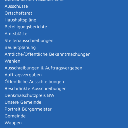
verantwortliche Angehörige.
Ausschüsse
Für Verstorbene ohne Hinterbliebene wird eine
Ortschaftsrat
ortsübliche Bestattung durch die Gemeinde veranlasst.
Haushaltspläne
Beteiligungsberichte
Zuständige Stelle
Amtsblätter
Stellenausschreibungen
Der jeweilige Friedhofsträger
Bauleitplanung
Gemeinde Sonnenbühl
Amtliche/Öffentliche Bekanntmachungen
Wahlen
Leistungsdetails
Ausschreibungen & Auftragsvergaben
Auftragsvergaben
Voraussetzungen
Öffentliche Ausschreibungen
Der nicht vertrauliche Teil der Todesbescheinigung
Beschränkte Ausschreibungen
liegt vor,
Denkmalschutzpreis BW
die Standesbeamtin bzw. der Standesbeamte des
Unsere Gemeinde
Sterbeortes hat auf der Todesbescheinigung
Portrait Bürgermeister
vermerkt, dass der Sterbefall im Sterberegister
Gemeinde
eingetragen ist,
Wappen
die Todesart ist nicht oder nicht mehr ungeklärt