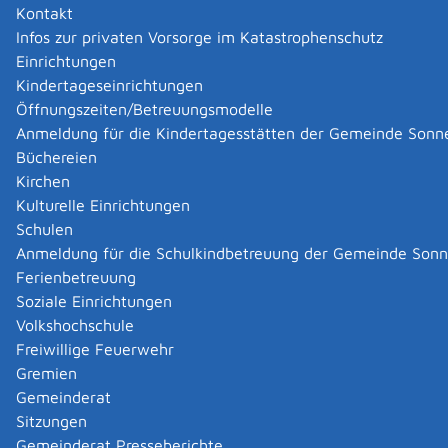
Kontakt
Der oder die Verstorbene wird in einem Sarg
Infos zur privaten Vorsorge im Katastrophenschutz
beziehungsweise Tuch in der Regel in einem Reihen-
Einrichtungen
oder Wahlgrab auf dem Friedhof beigesetzt.
Kindertageseinrichtungen
Grundsätzlich dürfen für die Erdbestattung nur
Öffnungszeiten/Betreuungsmodelle
Holzsärge verwendet werden. Auch andere, dem Holz
Anmeldung für die Kindertagesstätten der Gemeinde Sonn
gleichwertige Materialien, die eine würdige und
Büchereien
pietätvolle Gestaltung der Särge gewährleisten und die
Kirchen
Funktionen des Holzsargs gleichwertig erfüllen, können
Kulturelle Einrichtungen
von der Gemeinde zugelassen sein.
Schulen
Die Lage und Größe des Grabes, die Ruhezeit, die
Anmeldung für die Schulkindbetreuung der Gemeinde Son
Gebühren und weitere Details, zum Beispiel zur
Ferienbetreuung
Grabpflege, stehen in der Satzung der jeweiligen
Soziale Einrichtungen
Friedhofsverwaltung.
Volkshochschule
Für Ort, Art und Durchführung der Bestattung ist der
Freiwillige Feuerwehr
Wille des Verstorbenen maßgebend, soweit gesetzliche
Gremien
Bestimmungen oder zwingende öffentliche Belange
Gemeinderat
nicht entgegenstehen. Ist der Wille des Verstorbenen
Sitzungen
nicht zu ermitteln, entscheidet der für die Bestattung
Gemeinderat Presseberichte