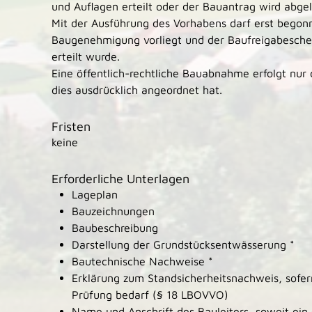
und Auflagen erteilt oder der Bauantrag wird abgel
Mit der Ausführung des Vorhabens darf erst bego
Baugenehmigung vorliegt und der Baufreigabeschei
erteilt wurde.
Eine öffentlich-rechtliche Bauabnahme erfolgt nu
dies ausdrücklich angeordnet hat.
Fristen
keine
Erforderliche Unterlagen
Lageplan
Bauzeichnungen
Baubeschreibung
Darstellung der Grundstücksentwässerung *
Bautechnische Nachweise *
Erklärung zum Standsicherheitsnachweis, sofer
Prüfung bedarf (§ 18 LBOVVO)
Name und Anschrift des Bauleiters, soweit ein 