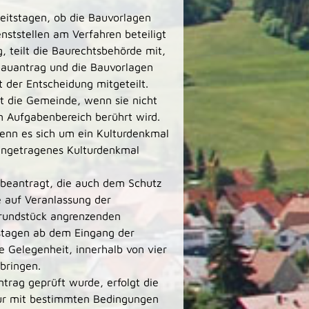
eitstagen, ob die Bauvorlagen
nststellen am Verfahren beteiligt
, teilt die Baurechtsbehörde mit,
 Bauantrag und die Bauvorlagen
t der Entscheidung mitgeteilt.
t die Gemeinde, wenn sie nicht
en Aufgabenbereich berührt wird.
wenn es sich um ein Kulturdenkmal
ingetragenes Kulturdenkmal
beantragt, die auch dem Schutz
 auf Veranlassung der
rundstück angrenzenden
tstagen ab dem Eingang der
e Gelegenheit, innerhalb von vier
bringen.
trag geprüft wurde, erfolgt die
nur mit bestimmten Bedingungen