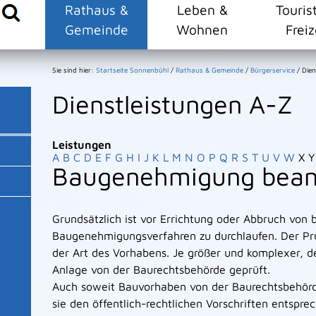
Rathaus &
Leben &
Touris
Gemeinde
Wohnen
Freiz
Sie sind hier:
Startseite Sonnenbühl
/
Rathaus & Gemeinde
/
Bürgerservice
/
Dien
Dienstleistungen A-Z
Leistungen
A
B
C
D
E
F
G
H
I
J
K
L
M
N
O
P
Q
R
S
T
U
V
W
X
Y
Baugenehmigung bean
Grundsätzlich ist vor Errichtung oder Abbruch von 
Baugenehmigungsverfahren zu durchlaufen. Der Pr
der Art des Vorhabens. Je größer und komplexer, d
Anlage von der Baurechtsbehörde geprüft.
Auch soweit Bauvorhaben von der Baurechtsbehörd
sie den öffentlich-rechtlichen Vorschriften entspre