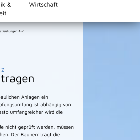
tik &
Wirtschaft
eit
stleistungen A-Z
Z
tragen
baulichen Anlagen ein
üfungsumfang ist abhängig von
esto umfangreicher wird die
e nicht geprüft werden, müssen
chen. Der Bauherr trägt die