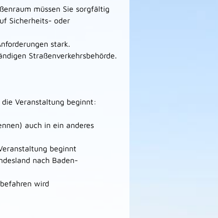
raßenraum mü
s
sen Sie sorgfältig
uf Sicherheits- oder
Anforderungen stark.
tändigen Straße
n
verkehrsbehörde.
die Veranstaltung beginnt:
ennen) auch in ein anderes
Veranstaltung beginnt
ndesland nach Baden-
 befahren wird