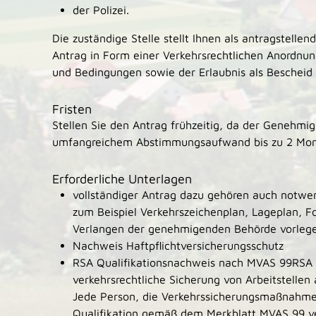
der Polizei.
Die zuständige Stelle stellt Ihnen als antragstell
Antrag in Form einer Verkehrsrechtlichen Anordnun
und Bedingungen sowie der Erlaubnis als Bescheid 
Fristen
Stellen Sie den Antrag frühzeitig, da der Genehm
umfangreichem Abstimmungsaufwand bis zu 2 Mon
Erforderliche Unterlagen
vollständiger Antrag dazu gehören auch notwe
zum Beispiel Verkehrszeichenplan, Lageplan, Fo
Verlangen der genehmigenden Behörde vorleg
Nachweis Haftpflichtversicherungsschutz
RSA Qualifikationsnachweis nach MVAS 99RSA st
verkehrsrechtliche Sicherung von Arbeitstellen
Jede Person, die Verkehrssicherungsmaßnahme
Qualifikation gemäß dem Merkblatt MVAS 99 v