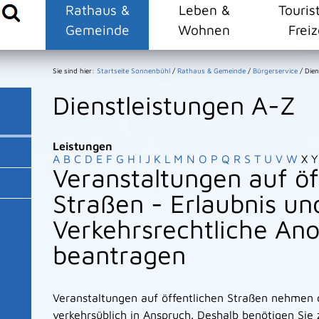
Rathaus &
Leben &
Touris
Gemeinde
Wohnen
Freiz
Sie sind hier:
Startseite Sonnenbühl
/
Rathaus & Gemeinde
/
Bürgerservice
/
Dien
Dienstleistungen A-Z
Leistungen
A
B
C
D
E
F
G
H
I
J
K
L
M
N
O
P
Q
R
S
T
U
V
W
X
Y
Veranstaltungen auf öf
Straßen - Erlaubnis un
Verkehrsrechtliche An
beantragen
Veranstaltungen auf öffentlichen Straßen nehmen d
verkehrsüblich in Anspruch. Deshalb benötigen Sie 