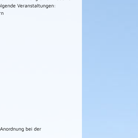
folgende Vera
n
staltungen:
rn
e Anordnung bei der