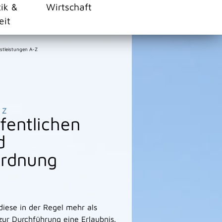
tik &
Wirtschaft
eit
stleistungen A-Z
Z
fentlichen
d
ordnung
iese in der Regel mehr als
zur Durchführung eine Erlaubnis.