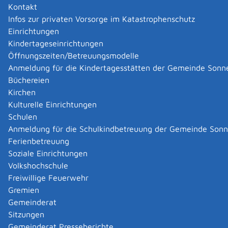
Mit der amtlichen Beglaubigung bestätigt die Behörde,
Kontakt
dass die Kopie mit dem Original übereinstimmt.
Kopien
Infos zur privaten Vorsorge im Katastrophenschutz
können sein:
Einrichtungen
Abschriften
Kindertageseinrichtungen
Ablichtungen
Öffnungszeiten/Betreuungsmodelle
Vervielfältigungen
Anmeldung für die Kindertagesstätten der Gemeinde Sonn
Negative
Büchereien
Kirchen
Die zuständige Stelle beglaubigt die Kopie durch einen
Kulturelle Einrichtungen
Beglaubigungsvermerk.
Dieser muss folgende Angaben
Schulen
enthalten:
Anmeldung für die Schulkindbetreuung der Gemeinde Son
genaue Bezeichnung des Originals, dessen Kopie
Ferienbetreuung
beglaubigt wird
Soziale Einrichtungen
Feststellung, dass die Kopie mit dem Original
Volkshochschule
übereinstimmt
Freiwillige Feuerwehr
O
rt und Tag der Beglaubigung
Gremien
Dienstsiegel und Unterschrift der beglaubigenden
Gemeinderat
Person und
Sitzungen
wenn das Original nicht von einer Behörde
Gemeinderat Presseberichte