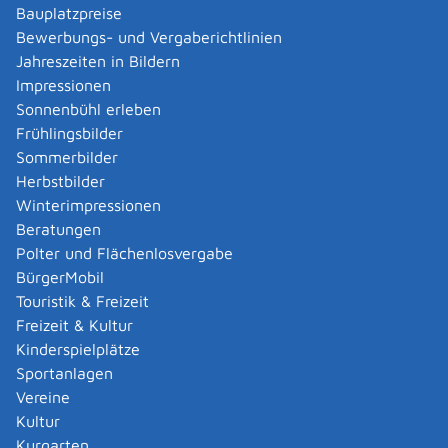
Bauplatzpreise
jeder Notar und jede Notarin
Bewerbungs- und Vergaberichtlinien
Jahreszeiten in Bildern
Hinweis:
Adressen der Notare und Notarinnen in
Impressionen
Deutschland finden Sie bei der
Bundesnotarkammer
.
Sonnenbühl erleben
Gemeinde Sonnenbühl
Frühlingsbilder
Sommerbilder
Leistungsdetails
Herbstbilder
Winterimpressionen
Voraussetzungen
Beratungen
Sie möchten Abschriften, Ablichtungen,
Polter und Flächenlosvergabe
Vervielfältigungen oder Negative amtlich beglaubigen
BürgerMobil
lassen.
Touristik & Freizeit
Freizeit & Kultur
Verfahrensablauf
Kinderspielplätze
Legen Sie bei der zuständigen Stelle das
Sportanlagen
Originalschriftstück und die entsprechende Anzahl
Vereine
Kopien vor. Diese Kopien werden dann von der
Kultur
zuständigen Stelle mit dem Original verglichen.
Kurgarten