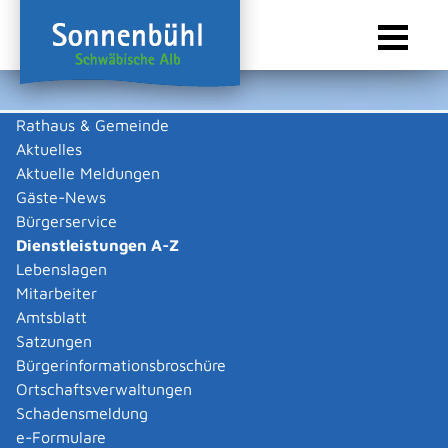
Rathaus & Gemeinde
Aktuelles
Sie sind hier:
Startseite Sonnenbühl
/
Rathaus & Gemeinde
/
Bürgerservice
/
Dienstleistungen A-Z
Aktuelle Meldungen
Gäste-News
Dienstleistungen A-Z
Bürgerservice
Dienstleistungen A-Z
Leistungen
Lebenslagen
A
B
C
D
E
F
G
H
I
J
K
L
M
N
O
P
Q
R
S
T
U
V
W
X
Y
Z
Mitarbeiter
Abschriften, Ablichtungen,
Amtsblatt
Vervielfältigungen und
Satzungen
Negative amtlich beglaubigen
Bürgerinformationsbroschüre
Ortschaftsverwaltungen
lassen
Schadensmeldung
e-Formulare