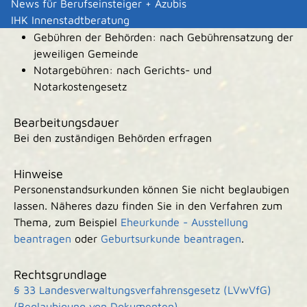
News für Berufseinsteiger + Azubis
IHK Innenstadtberatung
Kosten
Gebühren der Behörden: nach Gebührensatzung der
jeweiligen Gemeinde
Notargebühren: nach Gerichts- und
Notarkostengesetz
Bearbeitungsdauer
Bei den zuständigen Behörden erfragen
Hinweise
Personenstandsurkunden können Sie nicht beglaubigen
lassen. Näheres dazu finden Sie in den Verfahren zum
Thema, zum Beispiel
Eheurkunde - Ausstellung
beantragen
oder
Geburtsurkunde beantragen
.
Rechtsgrundlage
§ 33 Landesverwaltungsverfahrensgesetz (LVwVfG)
(Beglaubigung von Dokumenten)