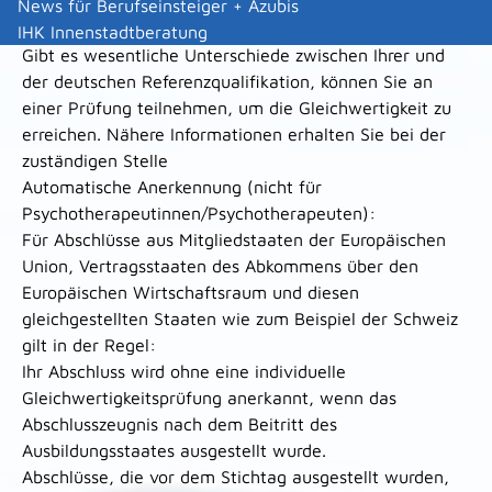
gleichwertig anerkannt wird und auch die übrigen
News für Berufseinsteiger + Azubis
Voraussetzungen erfüllt sind.
IHK Innenstadtberatung
Gibt es wesentliche Unterschiede zwischen Ihrer und
der deutschen Referenzqualifikation, können Sie an
einer Prüfung teilnehmen, um die Gleichwertigkeit zu
erreichen.
Nähere Informationen erhalten Sie bei der
zuständigen Stelle
Automatische Anerkennung (nicht für
Psychotherapeutinnen/Psychotherapeuten):
Für Abschlüsse aus Mitgliedstaaten der Europäischen
Union, Vertragsstaaten des Abkommens über den
Europäischen Wirtschaftsraum und diesen
gleichgestellten Staaten wie zum Beispiel der Schweiz
gilt in der Regel:
Ihr Abschluss wird ohne eine individuelle
Gleichwertigkeitsprüfung anerkannt, wenn das
Abschlusszeugnis nach dem Beitritt des
Ausbildungsstaates ausgestellt wurde.
Abschlüsse, die vor dem Stichtag ausgestellt wurden,