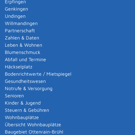
Erpfingen
Ärztin bei im Nicht-EU-Ausland (Drittstaat)
Genkingen
erworbener Berufsqualifikation
Undingen
Antrag auf Erteilung der Approbation als
Willmandingen
Zahnärztin/ Zahnarzt bei im EU-Ausland
Partnerschaft
erworbener Berufsqualifikation
Zahlen & Daten
Antrag auf Erteilung der Approbation als
Leben & Wohnen
Zahnärztin/ Zahnarzt bei im Nicht-EU-Ausland
Blumenschmuck
(Drittstaat) erworbener Berufsqualifikation
Abfall und Termine
Häckselplatz
Zuständige Stelle
Bodenrichtwerte / Mietspiegel
Gesundheitswesen
Landesanerkennungsstelle für Gesundheitsberufe
Notrufe & Versorgung
(LAfG) im Regierungspräsidium Stuttgart
Senioren
Referat 95 - Landesprüfungsamt für Medizin und
Kinder & Jugend
Pharmazie, Approbationswesen [Regierungspräsidium
Stuttgart]
Steuern & Gebühren
Wohnbauplätze
Leistungsdetails
Übersicht Wohnbauplätze
Baugebiet Ottenrain-Brühl