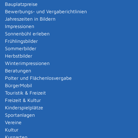
Bauplatzpreise
Voraussetzungen
Bewerbungs- und Vergaberichtlinien
Ausländischer Berufsabschluss als
Jahreszeiten in Bildern
Arzt oder Ärztin
Impressionen
Zahnarzt oder Zahnärztin
Sonnenbühl erleben
Apotheker oder Apothekerin
Frühlingsbilder
Psychologischer Psychotherapeut oder
Sommerbilder
Psychologische Psychotherapeutin
Herbstbilder
Kinder- und Jugendlichenpsychotherapeut oder
Winterimpressionen
Kinder- und Jugendlichenpsychotherapeutin
Beratungen
Psychotherapeutin oder Psychotherapeut
Polter und Flächenlosvergabe
BürgerMobil
persönliche Zuverlässigkeit
Touristik & Freizeit
gesundheitliche Eignung
Freizeit & Kultur
ausreichende Kenntnisse der deutschen Sprache:
Kinderspielplätze
mindestens Niveau B2 des gemeinsamen
Sportanlagen
europäischen Referenzrahmens für Sprachen und
Vereine
Fachsprachkenntnisse mindestens Niveau C1,
Kultur
bestätigt durch eine Prüfung der jeweiligen
Kurgarten
Berufskammer