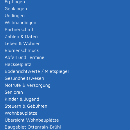
Erpfingen
das Standesamt des Geburtsortes
Genkingen
Gemeinde Sonnenbühl
Undingen
Willmandingen
Leistungsdetails
Partnerschaft
Zahlen & Daten
Voraussetzungen
Leben & Wohnen
Antragsberechtigt sind folgende Personen über 16
Blumenschmuck
Jahre:
Abfall und Termine
Personen, auf die sich der Registereintrag bezieht
Häckselplatz
Eheleute und Lebenspartnerinnen oder
Bodenrichtwerte / Mietspiegel
Lebenspartner
Gesundheitswesen
Vorfahren und Abkömmlinge (zum Beispiel Eltern
Notrufe & Versorgung
oder Großeltern sowie Kinder und Enkelkinder)
Senioren
Geschwister, wenn sie ein berechtigtes Interesse
Kinder & Jugend
glaubhaft machen
Steuern & Gebühren
sonstige Personen, die ein rechtliches Interesse
Wohnbauplätze
glaubhaft machen
Übersicht Wohnbauplätze
Baugebiet Ottenrain-Brühl