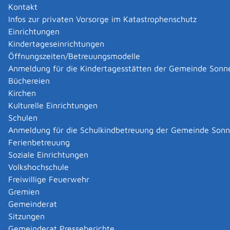
Kontakt
aus.
Infos zur privaten Vorsorge im Katastrophenschutz
Die Geburtsurkunde enthält folgende Angaben:
Einrichtungen
Vornamen, Geburtsname und Geschlecht des
Kindertageseinrichtungen
Kindes
Öffnungszeiten/Betreuungsmodelle
Tag, Ort und Uhrzeit der Geburt
Anmeldung für die Kindertagesstätten der Gemeinde Sonn
Vor- und Familiennamen der Eltern
Büchereien
Hinweis: Auf Verlangen werden folgende Angaben nicht
Kirchen
aufgenommen:
Kulturelle Einrichtungen
Geschlecht des Kindes
Schulen
Vor- und Familiennamen der Eltern
Anmeldung für die Schulkindbetreuung der Gemeinde Son
Ferienbetreuung
Beglaubigter Ausdruck aus dem Geburtenregister
Soziale Einrichtungen
Neben der Geburtsurkunde gibt es den beglaubigten
Volkshochschule
Ausdruck aus dem Geburtenregister. Diesen brauchen
Freiwillige Feuerwehr
Sie beispielsweise für eine Eheschließung.
Gremien
Dieser ist eine Kopie des beim Standesamt geführten
Gemeinderat
Geburtsregistereintrags beziehungsweise bei
Sitzungen
elektronisch geführten Registern ein Ausdruck davon.
Gemeinderat Presseberichte