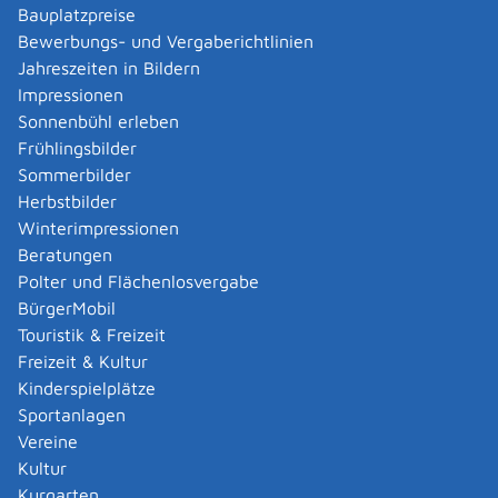
Bauplatzpreise
geschlossenen Ortslage
Bewerbungs- und Vergaberichtlinien
Ausnahme: Fahrbahnen und Parkplätze von
Jahreszeiten in Bildern
mehr als zweistreifigen Straßen
Impressionen
beschränkt öffentliche Wege und Geh- und
Sonnenbühl erleben
Radwege, die Bestandteil einer öffentlichen
Frühlingsbilder
Straße sind
Sommerbilder
Sie versickern das Wasser flächenhaft oder in
Herbstbilder
Mulden auf mindestens 30 Zentimeter mächtigem
Winterimpressionen
bewachsenen Boden in das Grundwasser.
Beratungen
Die dezentrale Beseitigung von
Polter und Flächenlosvergabe
Niederschlagswasser ist in bauplanungsrechtlichen
BürgerMobil
oder bauordnungsrechtlichen Vorschriften
Touristik & Freizeit
vorgesehen.
Freizeit & Kultur
Kinderspielplätze
Die erlaubnisfreie Einleitung von Niederschlagswasser
Sportanlagen
müssen Sie anzeigen,
Vereine
wenn es von befestigten oder bebauten Flächen
Kultur
von mehr als 1.200 Quadratmetern stammt und
Kurgarten