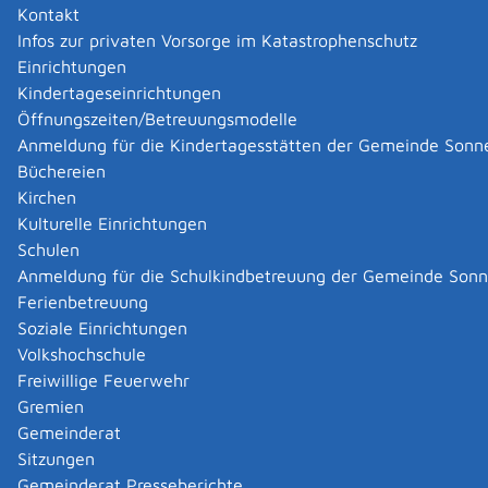
Wenn Sie Niederschlagswasser dezentral auf dem
Kontakt
eigenen Grundstück beseitigen wollen, benötigen Sie
Infos zur privaten Vorsorge im Katastrophenschutz
dafür eine wasserrechtliche Erlaubnis.
Einrichtungen
Nur in bestimmten Fällen ist dies erlaubnisfrei möglich.
Kindertageseinrichtungen
Grundstückseigentümerinnen und
Öffnungszeiten/Betreuungsmodelle
Grundstückseigentümer sowie Unternehmen müssen
Anmeldung für die Kindertagesstätten der Gemeinde Sonn
das Niederschlagswassers ordnungsgemäß beseitigen.
Büchereien
Ist ein Grundstück nicht an die Kanalisation
Kirchen
angeschlossen, müssen Sie Niederschlagswasser, wenn
Kulturelle Einrichtungen
dies mit vertretbarem Aufwand und schadlos möglich
Schulen
ist,
Anmeldung für die Schulkindbetreuung der Gemeinde Son
durch ortsnahe Versickerung oder
Ferienbetreuung
ortsnahe Einleitung in ein oberirdisches Gewässer
Soziale Einrichtungen
Volkshochschule
beseit
i
gen.
Freiwillige Feuerwehr
Gremien
Zuständige Stelle
Gemeinderat
Sitzungen
die untere Wasserbehörde
Gemeinderat Presseberichte