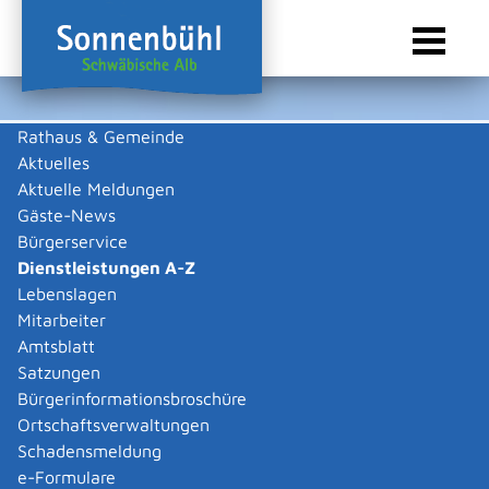
Rathaus & Gemeinde
Aktuelles
Sie sind hier:
Startseite Sonnenbühl
/
Rathaus & Gemeinde
/
Bürgerservice
/
Dienstleistungen A-Z
Aktuelle Meldungen
Gäste-News
Dienstleistungen A-Z
Bürgerservice
Dienstleistungen A-Z
Leistungen
Lebenslagen
A
B
C
D
E
F
G
H
I
J
K
L
M
N
O
P
Q
R
S
T
U
V
W
X
Y
Z
Mitarbeiter
Abwasserbeseitigung -
Amtsblatt
dezentrale Beseitigung von
Satzungen
Regenwasser beantragen
Bürgerinformationsbroschüre
Ortschaftsverwaltungen
oder anzeigen
Schadensmeldung
e-Formulare