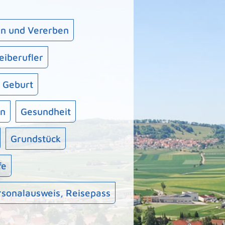
n und Vererben
eiberufler
Geburt
en
Gesundheit
Grundstück
fe
rsonalausweis, Reisepass