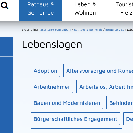
Rathaus &
Leben &
Touris
Gemeinde
Wohnen
Freiz
Sie sind hier:
Startseite Sonnenbühl
/
Rathaus & Gemeinde
/
Bürgerservice
/
Leb
Lebenslagen
Adoption
Altersvorsorge und Ruhe
Arbeitnehmer
Arbeitslos, Arbeit f
Bauen und Modernisieren
Behinde
Bürgerschaftliches Engagement
De