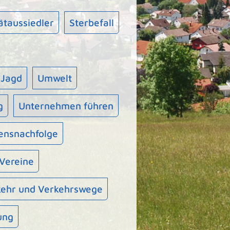
ätaussiedler
Sterbefall
 Jagd
Umwelt
g
Unternehmen führen
nsnachfolge
Vereine
kehr und Verkehrswege
ung