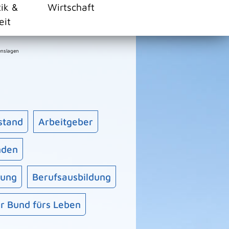
tik &
Wirtschaft
eit
enslagen
stand
Arbeitgeber
inden
rung
Berufsausbildung
r Bund fürs Leben