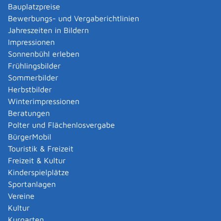
beantragen (Vollzeitpflege)
Bauplatzpreise
Bewerbungs- und Vergaberichtlinien
Jahreszeiten in Bildern
Erziehung in einer Tagesgruppe
Impressionen
beantragen
Sonnenbühl erleben
Frühlingsbilder
Erziehungsbeistand - Unterstützung
Sommerbilder
durch Betreuungshelfer beantragen
Herbstbilder
Winterimpressionen
Erziehungsberatung in Anspruch
Beratungen
nehmen
Polter und Flächenlosvergabe
BürgerMobil
Freibetrag für Betreuung und
Touristik & Freizeit
Erziehung oder Ausbildung beantragen
Freizeit & Kultur
Kinderspielplätze
Sportanlagen
Frühförderung für Kinder im
Vereine
Vorschulalter wahrnehmen
Kultur
Kurgarten