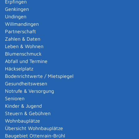
Erpfingen
Ehrenpatenschaft durch den
Genkingen
Bundespräsidenten beantragen
Undingen
Willmandingen
Eingliederungshilfe für Kinder und
Partnerschaft
Jugendliche mit seelischen
Zahlen & Daten
Behinderungen beantragen
Leben & Wohnen
Blumenschmuck
Abfall und Termine
Elterngeld beantragen
Häckselplatz
Bodenrichtwerte / Mietspiegel
Entlastungsbetrag für Alleinerziehende
Gesundheitswesen
beantragen
Notrufe & Versorgung
Senioren
Erziehung in einem Heim oder einer
Kinder & Jugend
anderen betreuten Wohnform
Steuern & Gebühren
beantragen
Wohnbauplätze
Übersicht Wohnbauplätze
Erziehung in einer Pflegefamilie
Baugebiet Ottenrain-Brühl