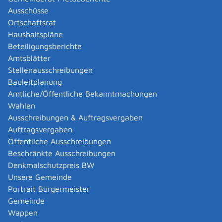
Informationen für Mütter und Väter
Ausschüsse
Ortschaftsrat
Download zur Verfügung.
Haushaltspläne
Beteiligungsberichte
Zugehörige Leistungen
Amtsblätter
Stellenausschreibungen
Aufenthaltserlaubnis für Au-pair-
Bauleitplanung
Beschäftigte (Nicht-EU/EWR)
Amtliche/Öffentliche Bekanntmachungen
beantragen
Wahlen
Ausschreibungen & Auftragsvergaben
Bildungspaket - Leistungen für Bildung
Auftragsvergaben
und Teilhabe beantragen
Öffentliche Ausschreibungen
Beschränkte Ausschreibungen
Denkmalschutzpreis BW
Bundesstiftung "Mutter und Kind" -
Unsere Gemeinde
Leistungen beantragen
Portrait Bürgermeister
Gemeinde
Bürgergeld beantragen
Wappen