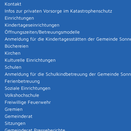
unserer
Kontakt
Finanzielle Hilfen für Familien
Infos zur privaten Vorsorge im Katastrophenschutz
Einrichtungen
Gesellschaft. Informationen
Kinderbetreuung
Kindertageseinrichtungen
zu Familie und Beruf,
Öffnungszeiten/Betreuungsmodelle
finanziellen Hilfen,
Rechte und Pflichten
Anmeldung für die Kindertagesstätten der Gemeinde Sonn
steuerlichen Fragen,
Büchereien
Kirchen
Steuerliche Vergünstigungen für
Kulturelle Einrichtungen
Familien
Schulen
Anmeldung für die Schulkindbetreuung der Gemeinde Son
Familienberatung und vieles mehr finden Sie hier.
Ferienbetreuung
Soziale Einrichtungen
Vertiefende Informationen
Volkshochschule
Das Sozialministerium stellt auf seinen Seiten eine
Freiwillige Feuerwehr
umfassende Broschüre über staatliche Leistungen und
Gremien
Beratungsangebote für Familien in Baden-
Gemeinderat
Württemberg mit dem Titel "
" als PDF-Datei zum
Sitzungen
Gemeinderat Presseberichte