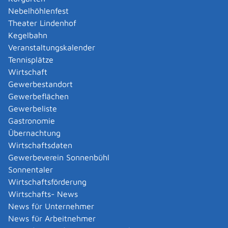
Führerschein beantragen
Nebelhöhlenfest
Theater Lindenhof
Führerschein - Begleitetes Fahren ab
Kegelbahn
17 Jahren beantragen
Veranstaltungskalender
Tennisplätze
Haushaltsnahe
Wirtschaft
Beschäftigungsverhältnisse und
Gewerbestandort
Dienstleistungen - steuerliche
Gewerbeflächen
Förderung beantragen
Gewerbeliste
Gastronomie
Übernachtung
Hilfe für junge Volljährige beantragen
Wirtschaftsdaten
Gewerbeverein Sonnenbühl
Hilfeplan aufstellen
Sonnentaler
Wirtschaftsförderung
Hilfe zur Erziehung in Vollzeitpflege
Wirtschafts- News
beantragen (Pflegegeld)
News für Unternehmer
News für Arbeitnehmer