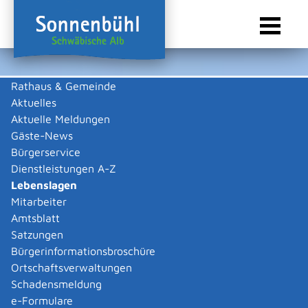
Rathaus & Gemeinde
Aktuelles
Sie sind hier:
Startseite Sonnenbühl
/
Rathaus & Gemeinde
/
Bürgerservice
/
Lebenslagen
/
Familie und Kinder
Aktuelle Meldungen
Gäste-News
Lebenslagen
Bürgerservice
Dienstleistungen A-Z
Lebenslagen
Mitarbeiter
Familie und Kinder
Amtsblatt
Satzungen
Familien
Beratungsstellen für Familien
Bürgerinformationsbroschüre
sind eine
Ortschaftsverwaltungen
wichtige
Schadensmeldung
Familien- und Mütterzentren
Säule
e-Formulare