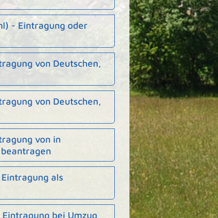
l) - Eintragung oder
ntragung von Deutschen,
ntragung von Deutschen,
tragung von in
 beantragen
Eintragung als
 Eintragung bei Umzug