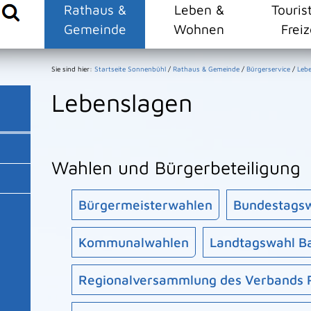
Rathaus &
Leben &
Touris
Gemeinde
Wohnen
Freiz
Sie sind hier:
Startseite Sonnenbühl
/
Rathaus & Gemeinde
/
Bürgerservice
/
Leb
Lebenslagen
Wahlen und Bürgerbeteiligung
Bürgermeisterwahlen
Bundestags
Kommunalwahlen
Landtagswahl B
Regionalversammlung des Verbands R