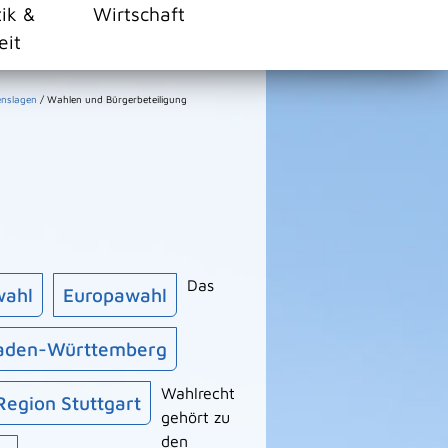
tik &
Wirtschaft
eit
enslagen
/
Wahlen und Bürgerbeteiligung
Das
wahl
Europawahl
aden-Württemberg
Wahlrecht
egion Stuttgart
gehört zu
den