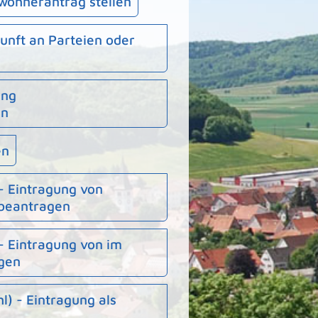
wohnerantrag stellen
unft an Parteien oder
ung
en
en
- Eintragung von
 beantragen
- Eintragung von im
gen
) - Eintragung als