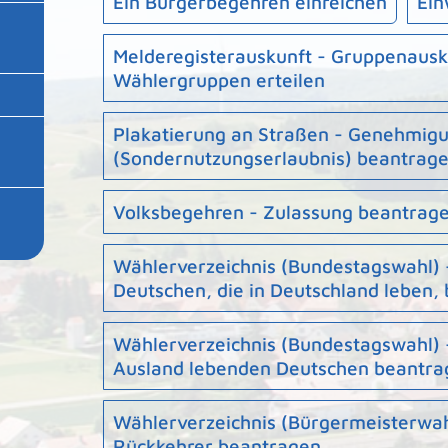
Ein Bürgerbegehren einreichen
Ein
Melderegisterauskunft - Gruppenausk
Wählergruppen erteilen
Plakatierung an Straßen - Genehmig
(Sondernutzungserlaubnis) beantrag
Volksbegehren - Zulassung beantrag
Wählerverzeichnis (Bundestagswahl) 
Deutschen, die in Deutschland leben,
Wählerverzeichnis (Bundestagswahl) 
Ausland lebenden Deutschen beantra
Wählerverzeichnis (Bürgermeisterwahl
Rückkehrer beantragen