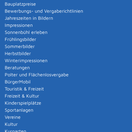
Bauplatzpreise
Unternehmensnachfolge
Bewerbungs- und Vergaberichtlinien
Jahreszeiten in Bildern
Impressionen
Verbraucherschutz und Ernährung
Sonnenbühl erleben
Frühlingsbilder
Vereine
Sommerbilder
Herbstbilder
Vergabe öffentlicher Aufträge
Winterimpressionen
Beratungen
Verkehr und Verkehrswege
Polter und Flächenlosvergabe
BürgerMobil
Touristik & Freizeit
Vormundschaft und rechtliche
Freizeit & Kultur
Betreuung
Kinderspielplätze
Sportanlagen
Wahlen und Bürgerbeteiligung
Vereine
Kultur
Wald im Klimawandel
Weiterbildung
Kurgarten