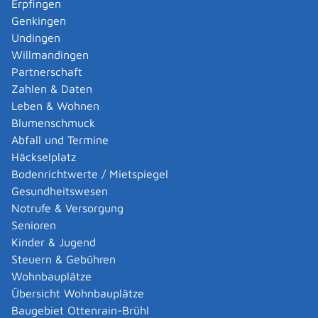
Erpfingen
Pflegeeltern
Reisen
Schule
Genkingen
Undingen
Willmandingen
Sicherheit und Gefahrenabwehr
Partnerschaft
Zahlen & Daten
Spätaussiedler
Sterbefall
Leben & Wohnen
Blumenschmuck
Stiftungen
Studium
Abfall und Termine
Häckselplatz
Tierhaltung, Tierschutz, Fischerei und
Bodenrichtwerte / Mietspiegel
Jagd
Gesundheitswesen
Notrufe & Versorgung
Senioren
Umwelt
Umwelt- und Naturgefahren
Kinder & Jugend
Steuern & Gebühren
Umzug
Unternehmen führen
Wohnbauplätze
Übersicht Wohnbauplätze
Unternehmen gründen
Baugebiet Ottenrain-Brühl