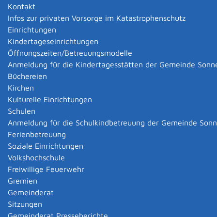
Arbeitslos, Arbeit finden
Kontakt
Infos zur privaten Vorsorge im Katastrophenschutz
Bauen und Modernisieren
Einrichtungen
Kindertageseinrichtungen
Öffnungszeiten/Betreuungsmodelle
Behinderung
Berufsausbildung
Anmeldung für die Kindertagesstätten der Gemeinde Sonn
Büchereien
Bürgerschaftliches Engagement
Kirchen
Kulturelle Einrichtungen
Der Bund fürs Leben
Schulen
Anmeldung für die Schulkindbetreuung der Gemeinde Son
Der Bund fürs Leben - Auflösung
Ferienbetreuung
Soziale Einrichtungen
Volkshochschule
Deutsche Staatsangehörigkeit
Freiwillige Feuerwehr
Gremien
Erben und Vererben
Fahrzeuge
Gemeinderat
Sitzungen
Familie und Kinder
Freiberufler
Gemeinderat Presseberichte