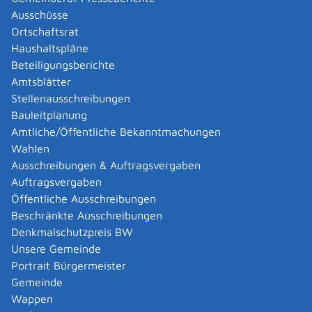
Ausschüsse
Freiwilligendienste
Führerschein
Ortschaftsrat
Haushaltspläne
Beteiligungsberichte
Geburt
Amtsblätter
Stellenausschreibungen
Gerichtliches Verfahren in WEG Sachen
Bauleitplanung
Amtliche/Öffentliche Bekanntmachungen
Gesundheit
Gewerbe
Wahlen
Ausschreibungen & Auftragsvergaben
Gläubiger und Schuldner
Grundstück
Auftragsvergaben
Öffentliche Ausschreibungen
Beschränkte Ausschreibungen
Notlagen
Opferschutz und Opferhilfe
Denkmalschutzpreis BW
Unsere Gemeinde
Patente, Marken, Ideentransfer
Portrait Bürgermeister
Gemeinde
Personalausweis, Reisepass
Wappen