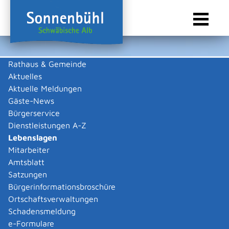
Rathaus & Gemeinde
Aktuelles
Sie sind hier:
Startseite Sonnenbühl
/
Rathaus & Gemeinde
/
Bürgerservice
/
Lebenslagen
Aktuelle Meldungen
Lebenslagen
Gäste-News
Bürgerservice
Dienstleistungen A-Z
Lebenslagen
Adoption
Mitarbeiter
Amtsblatt
Satzungen
Altersvorsorge und Ruhestand
Bürgerinformationsbroschüre
Ortschaftsverwaltungen
Arbeitgeber
Arbeitnehmer
Schadensmeldung
e-Formulare