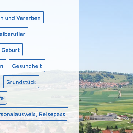
n und Vererben
eiberufler
Geburt
en
Gesundheit
Grundstück
fe
rsonalausweis, Reisepass