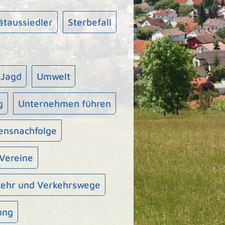
ätaussiedler
Sterbefall
 Jagd
Umwelt
g
Unternehmen führen
nsnachfolge
Vereine
kehr und Verkehrswege
ung