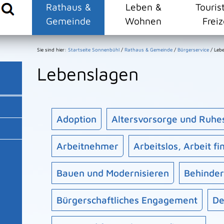
Rathaus &
Leben &
Touris
Gemeinde
Wohnen
Freiz
Sie sind hier:
Startseite Sonnenbühl
/
Rathaus & Gemeinde
/
Bürgerservice
/
Leb
Lebenslagen
Adoption
Altersvorsorge und Ruhe
Arbeitnehmer
Arbeitslos, Arbeit f
Bauen und Modernisieren
Behinde
Bürgerschaftliches Engagement
De