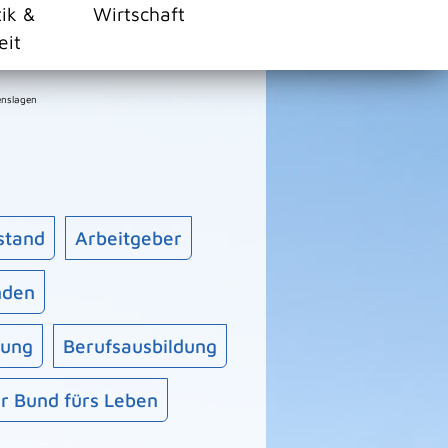
tik &
Wirtschaft
eit
enslagen
stand
Arbeitgeber
inden
rung
Berufsausbildung
r Bund fürs Leben