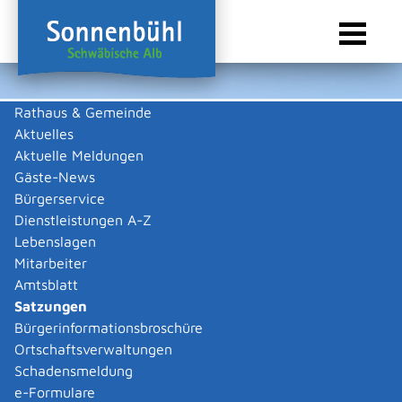
Rathaus & Gemeinde
Aktuelles
Sie sind hier:
Startseite Sonnenbühl
/
Rathaus & Gemeinde
/
Bürgerservice
/
Satzungen
Aktuelle Meldungen
Suche
Gäste-News
Bürgerservice
Dienstleistungen A-Z
Lebenslagen
Mitarbeiter
Suchen
Erweiterte Suche
Amtsblatt
Satzungen
Erweiterte Suche
Bürgerinformationsbroschüre
Ortschaftsverwaltungen
Beschränken auf Bereich
Schadensmeldung
Auswahl aufheben
|
Alles auswählen
e-Formulare