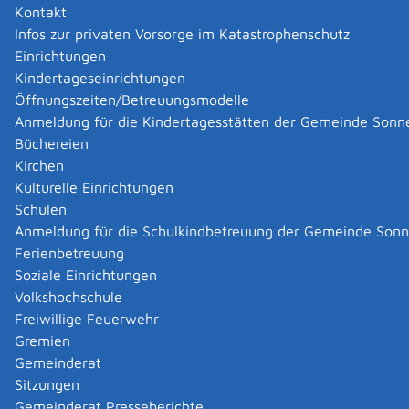
Kontakt
Infos zur privaten Vorsorge im Katastrophenschutz
Ausschlussbegriffe
Einrichtungen
Kindertageseinrichtungen
Dateityp
Öffnungszeiten/Betreuungsmodelle
Anmeldung für die Kindertagesstätten der Gemeinde Sonn
Büchereien
Kirchen
Kulturelle Einrichtungen
|
|
Schulen
Anmeldung für die Schulkindbetreuung der Gemeinde Son
Ferienbetreuung
Soziale Einrichtungen
Volkshochschule
Freiwillige Feuerwehr
Gremien
Gemeinderat
Datenschutz
|
Impressum
p
owered by
Sitzungen
Komm.ONE
Gemeinderat Presseberichte