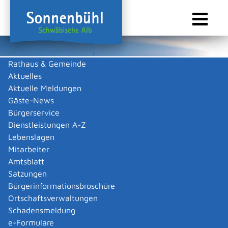
Rathaus & Gemeinde
Aktuelles
Sie sind hier:
Startseite Sonnenbühl
/
Touristik & Freizeit
/
Freizeit & Kultur
/
Vereine
Aktuelle Meldungen
Vereine
Gäste-News
Bürgerservice
Dienstleistungen A-Z
Lebenslagen
Keine Daten vorhanden
Mitarbeiter
Amtsblatt
Zurück zur Suche
Satzungen
Zurück zur Suche
Bürgerinformationsbroschüre
Ortschaftsverwaltungen
|
|
Schadensmeldung
e-Formulare