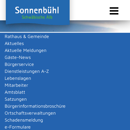
Rathaus & Gemeinde
Aktuelles
Sie sind hier:
Startseite Sonnenbühl
/
Touristik & Freizeit
/
Freizeit & Kultur
/
Vereine
Aktuelle Meldungen
Vereine
Gäste-News
Bürgerservice
Dienstleistungen A-Z
Lebenslagen
Keine Daten vorhanden
Mitarbeiter
Amtsblatt
Zurück zur Suche
Satzungen
Zurück zur Suche
Bürgerinformationsbroschüre
Ortschaftsverwaltungen
|
|
Schadensmeldung
e-Formulare