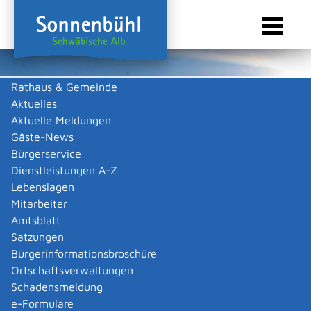
Rathaus & Gemeinde
Aktuelles
Sie sind hier:
Startseite Sonnenbühl
/
Touristik & Freizeit
/
Freizeit & Kultur
/
Vereine
Aktuelle Meldungen
Vereine
Gäste-News
Bürgerservice
Dienstleistungen A-Z
Lebenslagen
Keine Daten vorhanden
Mitarbeiter
Amtsblatt
Zurück zur Suche
Satzungen
Zurück zur Suche
Bürgerinformationsbroschüre
Ortschaftsverwaltungen
|
|
Schadensmeldung
e-Formulare