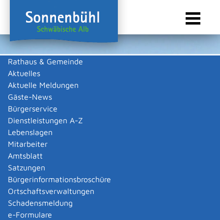
Rathaus & Gemeinde
Aktuelles
Sie sind hier:
Startseite Sonnenbühl
/
Wirtschaft
/
Gastronomie
Aktuelle Meldungen
Gastronomie
Gäste-News
Bürgerservice
Dienstleistungen A-Z
Lebenslagen
Alle
L
P
Mitarbeiter
Amtsblatt
Landhotel Sonnenbühl (Restaurant) *** Wilmandingen
Satzungen
Landhotel Sonnenbühl (Restaurant) ***
Bürgerinformationsbroschüre
Mehr …
Ortschaftsverwaltungen
Schadensmeldung
e-Formulare