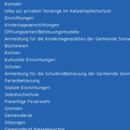
Pizzeria - Ristorante Da Pino Sportheim TSV Undingen
Kontakt
Pizzeria - Ristorante Da Pino
Infos zur privaten Vorsorge im Katastrophenschutz
Mehr …
Einrichtungen
Kindertageseinrichtungen
Öffnungszeiten/Betreuungsmodelle
|
|
Anmeldung für die Kindertagesstätten der Gemeinde Sonn
Büchereien
Kirchen
Kulturelle Einrichtungen
Schulen
Anmeldung für die Schulkindbetreuung der Gemeinde Son
Ferienbetreuung
Soziale Einrichtungen
Volkshochschule
Freiwillige Feuerwehr
Gremien
Gemeinderat
Datenschutz
|
Impressum
p
owered by
Sitzungen
Komm.ONE
Gemeinderat Presseberichte