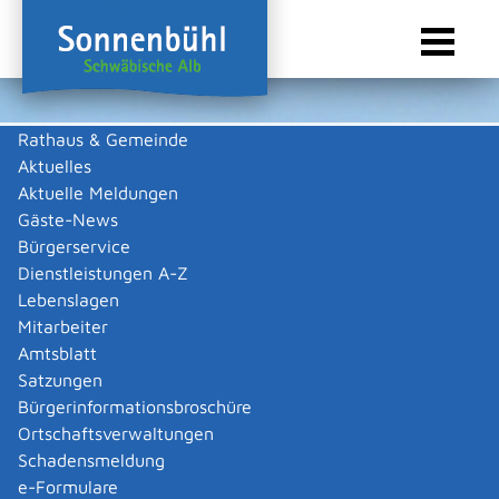
Rathaus & Gemeinde
Aktuelles
Sie sind hier:
Startseite Sonnenbühl
/
Wirtschaft
/
Gastronomie
Aktuelle Meldungen
Gastronomie
Gäste-News
Bürgerservice
Dienstleistungen A-Z
Lebenslagen
Alle
G
H
L
M
P
R
T
Mitarbeiter
Amtsblatt
Maultaschenwirt auf der Nebelhöhle (Gasthaus) Direkt
Satzungen
bei der Nebelhöhle
Bürgerinformationsbroschüre
Maultaschenwirt auf der Nebelhöhle
Ortschaftsverwaltungen
(Gasthaus)
Schadensmeldung
Mehr …
e-Formulare