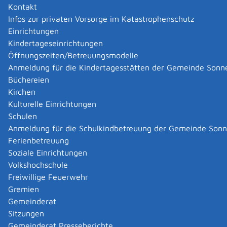
Kontakt
Infos zur privaten Vorsorge im Katastrophenschutz
|
|
Einrichtungen
Kindertageseinrichtungen
Öffnungszeiten/Betreuungsmodelle
Anmeldung für die Kindertagesstätten der Gemeinde Sonn
Büchereien
Kirchen
Kulturelle Einrichtungen
Schulen
Anmeldung für die Schulkindbetreuung der Gemeinde Son
Ferienbetreuung
Soziale Einrichtungen
Volkshochschule
Freiwillige Feuerwehr
Gremien
Gemeinderat
Datenschutz
|
Impressum
p
owered by
Sitzungen
Komm.ONE
Gemeinderat Presseberichte