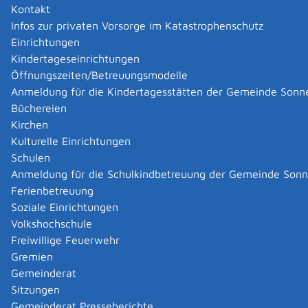
Kontakt
|
|
Infos zur privaten Vorsorge im Katastrophenschutz
Einrichtungen
Kindertageseinrichtungen
Öffnungszeiten/Betreuungsmodelle
Anmeldung für die Kindertagesstätten der Gemeinde Sonn
Büchereien
Kirchen
Kulturelle Einrichtungen
Schulen
Anmeldung für die Schulkindbetreuung der Gemeinde Son
Ferienbetreuung
Soziale Einrichtungen
Volkshochschule
Freiwillige Feuerwehr
Gremien
Gemeinderat
Datenschutz
|
Impressum
p
owered by
Sitzungen
Komm.ONE
Gemeinderat Presseberichte