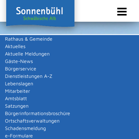
Rathaus & Gemeinde
Aktuelles
Sie sind hier:
Startseite Sonnenbühl
/
Wirtschaft
/
Gewerbeliste
Aktuelle Meldungen
Gewerbeliste
Gäste-News
Bürgerservice
Dienstleistungen A-Z
Lebenslagen
Alle
D
Mitarbeiter
Amtsblatt
Dieth Hermann
Satzungen
Dieth Hermann
Bürgerinformationsbroschüre
Kategorie
Bauen & Renovieren
,
Schlosserei
Ortschaftsverwaltungen
Mehr …
Schadensmeldung
e-Formulare