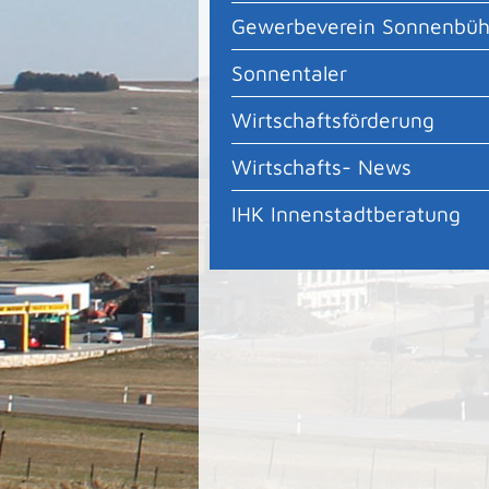
Gewerbeverein Sonnenbüh
Sonnentaler
Wirtschaftsförderung
Wirtschafts- News
IHK Innenstadtberatung