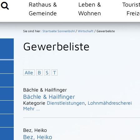
Rathaus &
Leben &
Touris
Gemeinde
Wohnen
Freiz
Sie sind hier:
Startseite Sonnenbühl
/
Wirtschaft
/
Gewerbeliste
Gewerbeliste
Alle
B
S
T
Bächle & Hailfinger
Bächle & Hailfinger
Kategorie
Dienstleistungen
,
Lohnmähdrescherei
Mehr …
Bez, Heiko
Bez, Heiko