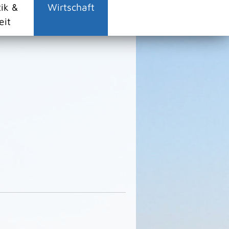
tik &
Wirtschaft
eit