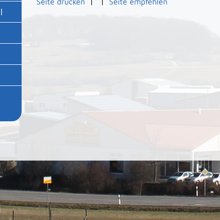
Seite drucken
|
|
Seite empfehlen
l