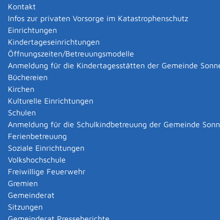
Kontakt
MÖCK Automobile
Infos zur privaten Vorsorge im Katastrophenschutz
MÖCK Automobile
Einrichtungen
Kategorie
Auto & Verkehr
,
KFZ Werkstatt
,
KFZ-Handel
,
KFZ-Werkstatt
Kindertageseinrichtungen
Mehr …
Öffnungszeiten/Betreuungsmodelle
Anmeldung für die Kindertagesstätten der Gemeinde Sonn
Büchereien
Sauer Thomas
Kirchen
Sauer Thomas
Kulturelle Einrichtungen
Kategorie
Auto & Verkehr
,
KFZ Werkstatt
Mehr …
Schulen
Anmeldung für die Schulkindbetreuung der Gemeinde Son
Ferienbetreuung
Soziale Einrichtungen
|
|
Volkshochschule
Freiwillige Feuerwehr
Gremien
Gemeinderat
Datenschutz
|
Impressum
p
owered by
Sitzungen
Komm.ONE
Gemeinderat Presseberichte