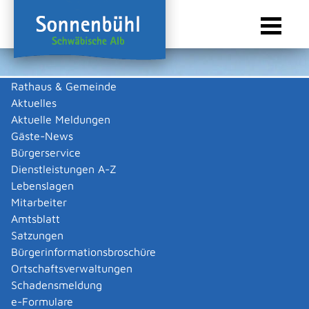
Rathaus & Gemeinde
Aktuelles
Sie sind hier:
Startseite Sonnenbühl
/
Wirtschaft
/
Gewerbeliste
Aktuelle Meldungen
Gewerbeliste
Gäste-News
Bürgerservice
Dienstleistungen A-Z
Lebenslagen
Alle
B
M
S
Mitarbeiter
Amtsblatt
Bez Siegfried
Satzungen
Bez Siegfried
Bürgerinformationsbroschüre
Kategorie
Auto & Verkehr
,
KFZ Werkstatt
Ortschaftsverwaltungen
Mehr …
Schadensmeldung
e-Formulare