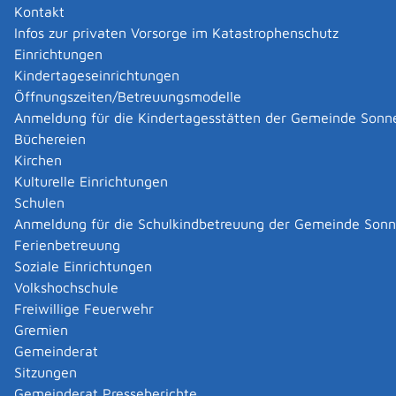
Kontakt
Infos zur privaten Vorsorge im Katastrophenschutz
|
|
Einrichtungen
Kindertageseinrichtungen
Öffnungszeiten/Betreuungsmodelle
Anmeldung für die Kindertagesstätten der Gemeinde Sonn
Büchereien
Kirchen
Kulturelle Einrichtungen
Schulen
Anmeldung für die Schulkindbetreuung der Gemeinde Son
Ferienbetreuung
Soziale Einrichtungen
Volkshochschule
Freiwillige Feuerwehr
Gremien
Gemeinderat
Datenschutz
|
Impressum
p
owered by
Sitzungen
Komm.ONE
Gemeinderat Presseberichte