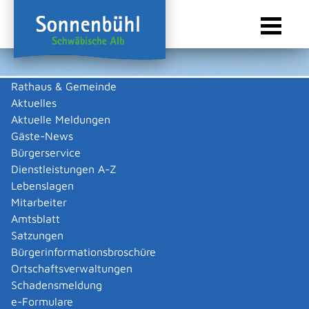
Rathaus & Gemeinde
Aktuelles
Sie sind hier:
Startseite Sonnenbühl
/
Wirtschaft
/
Gewerbeliste
Aktuelle Meldungen
Gewerbeliste
Gäste-News
Bürgerservice
Dienstleistungen A-Z
Lebenslagen
Haustechnik Armin Ruoff
Mitarbeiter
Sanitär,Heizung,Flaschnerei
Amtsblatt
Satzungen
Kurzbeschreibung
Bürgerinformationsbroschüre
Sanitär,Heizung,Flaschnerei
Ortschaftsverwaltungen
Schadensmeldung
Zurück
Zurück zur Suche
e-Formulare