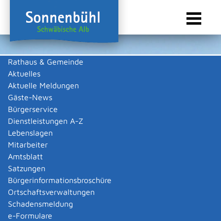
Rathaus & Gemeinde
Aktuelles
Sie sind hier:
Startseite Sonnenbühl
/
Wirtschaft
/
Gewerbeliste
Aktuelle Meldungen
Gewerbeliste
Gäste-News
Bürgerservice
Dienstleistungen A-Z
Lebenslagen
ULMER Kunststoffteile GmbH &
Mitarbeiter
Amtsblatt
Co. KG
Satzungen
Bürgerinformationsbroschüre
Beschreibung
Ortschaftsverwaltungen
Wir verstehen uns als kompetenten Lösungspartner bei der
Schadensmeldung
Entwicklung und Herstellung von qualitativ und technisch
e-Formulare