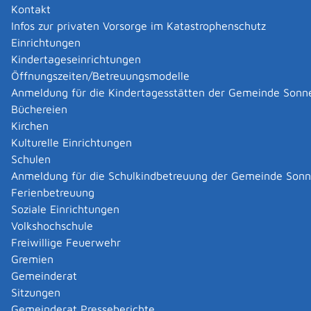
hochwertigen Kunststoffprodukten in Vakuum-Tiefziehtechnik
Kontakt
und Warmumformung.
Infos zur privaten Vorsorge im Katastrophenschutz
Durch unsere langjährige Erfahrung im Bereich der
Einrichtungen
Kunststoffverarbeitung können wir bereits während der
Kindertageseinrichtungen
Produktentwicklung dazu beitragen die Herstellkosten der
Kunststoffteile positiv zu beeinflussen.
Öffnungszeiten/Betreuungsmodelle
Vertrauen Sie auf unsere Erfahrung und unser Know-how. Wir
Anmeldung für die Kindertagesstätten der Gemeinde Sonn
beraten Sie gerne, wenn es darum geht, gemeinsam mit Ihnen,
Büchereien
Möglichkeiten zu finden Ihre Produkte durch Thermoformen und
Kirchen
Warmkanten zu realisieren.
Kulturelle Einrichtungen
Schulen
Zurück
Zurück zur Suche
Anmeldung für die Schulkindbetreuung der Gemeinde Son
Ferienbetreuung
|
|
Soziale Einrichtungen
Volkshochschule
Freiwillige Feuerwehr
Gremien
Gemeinderat
Datenschutz
|
Impressum
p
owered by
Sitzungen
Komm.ONE
Gemeinderat Presseberichte