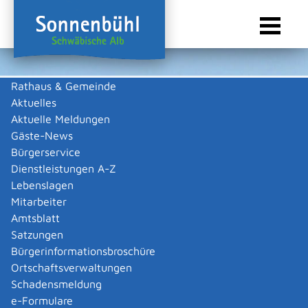
Rathaus & Gemeinde
Aktuelles
Sie sind hier:
Startseite Sonnenbühl
/
Wirtschaft
/
Gewerbeliste
Aktuelle Meldungen
Gewerbeliste
Gäste-News
Bürgerservice
Dienstleistungen A-Z
Lebenslagen
Schmid Wasser Wärme Wohnen
Mitarbeiter
Marcel Schmid
Amtsblatt
Satzungen
Kurzbeschreibung
Bürgerinformationsbroschüre
Flaschnerei, Sanitär, Heizung, Wasserschaden
Ortschaftsverwaltungen
Schadensmeldung
Beschreibung
e-Formulare