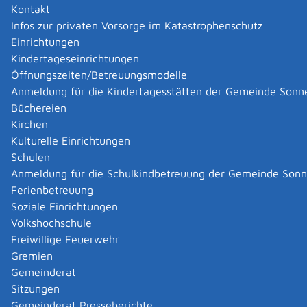
Wasser | Wärme | Wohnen
Kontakt
Schmid
Infos zur privaten Vorsorge im Katastrophenschutz
Einrichtungen
Zurück
Zurück zur Suche
Kindertageseinrichtungen
Öffnungszeiten/Betreuungsmodelle
Anmeldung für die Kindertagesstätten der Gemeinde Sonn
|
|
Büchereien
Kirchen
Kulturelle Einrichtungen
Schulen
Anmeldung für die Schulkindbetreuung der Gemeinde Son
Ferienbetreuung
Soziale Einrichtungen
Volkshochschule
Freiwillige Feuerwehr
Gremien
Gemeinderat
Datenschutz
|
Impressum
p
owered by
Sitzungen
Komm.ONE
Gemeinderat Presseberichte