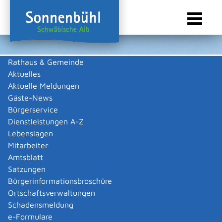
Rathaus & Gemeinde
Aktuelles
Sie sind hier:
Startseite Sonnenbühl
/
Wirtschaft
/
Gewerbeliste
Aktuelle Meldungen
Gewerbeliste
Gäste-News
Bürgerservice
Dienstleistungen A-Z
Lebenslagen
Salewski Jaqueline, Nähservice
Mitarbeiter
Amtsblatt
Beschreibung
Satzungen
Bürgerinformationsbroschüre
Anfertigung von Näharbeiten
Ortschaftsverwaltungen
Jaqueline
Salewski
Schadensmeldung
Zurück
Zurück zur Suche
e-Formulare