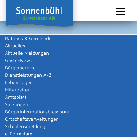
Rathaus & Gemeinde
Aktuelles
Sie sind hier:
Startseite Sonnenbühl
/
Wirtschaft
/
Gewerbeliste
Aktuelle Meldungen
Gewerbeliste
Gäste-News
Bürgerservice
Dienstleistungen A-Z
Lebenslagen
Kirsch Beteiligungs GmbH
Mitarbeiter
Amtsblatt
Beschreibung
Satzungen
Bürgerinformationsbroschüre
Versicherungen und Finanzdienstleistungen
Ortschaftsverwaltungen
Robert Hermann
Kirsch
Schadensmeldung
Zurück
Zurück zur Suche
e-Formulare