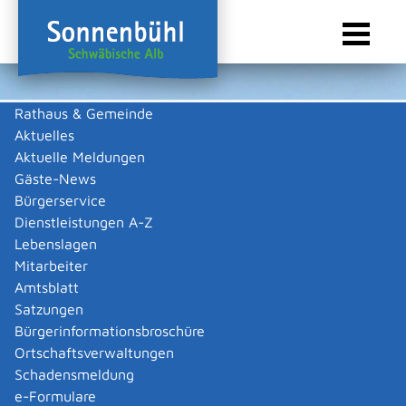
Rathaus & Gemeinde
Aktuelles
Sie sind hier:
Startseite Sonnenbühl
/
Wirtschaft
/
Gewerbeliste
Aktuelle Meldungen
Gewerbeliste
Gäste-News
Bürgerservice
Dienstleistungen A-Z
Lebenslagen
Grauer Wolfgang
Mitarbeiter
Amtsblatt
Beschreibung
Satzungen
Bürgerinformationsbroschüre
An- und Verkauf von Antiquitäten
Ortschaftsverwaltungen
Wolfgang
Grauer
Schadensmeldung
Zurück
Zurück zur Suche
e-Formulare