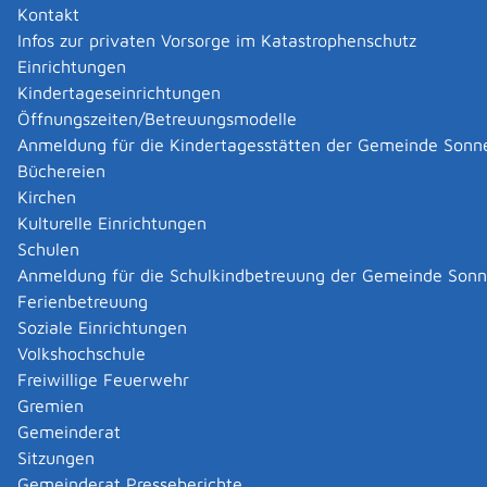
Kontakt
Infos zur privaten Vorsorge im Katastrophenschutz
Omnibusverkehr Kurzenberger GmbH
Einrichtungen
Omnibusverkehr Kurzenberger GmbH
Kindertageseinrichtungen
Kategorie
Auto & Verkehr
Öffnungszeiten/Betreuungsmodelle
Mehr …
Anmeldung für die Kindertagesstätten der Gemeinde Sonn
Büchereien
Kirchen
|
|
Kulturelle Einrichtungen
Schulen
Anmeldung für die Schulkindbetreuung der Gemeinde Son
Ferienbetreuung
Soziale Einrichtungen
Volkshochschule
Freiwillige Feuerwehr
Gremien
Gemeinderat
Datenschutz
|
Impressum
p
owered by
Sitzungen
Komm.ONE
Gemeinderat Presseberichte