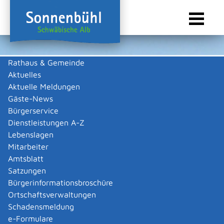
Rathaus & Gemeinde
Aktuelles
Sie sind hier:
Startseite Sonnenbühl
/
Wirtschaft
/
Gewerbeliste
Aktuelle Meldungen
Gewerbeliste
Gäste-News
Bürgerservice
Dienstleistungen A-Z
Lebenslagen
Alle
A
B
C
D
E
F
G
H
I
K
L
M
N
O
Mitarbeiter
P
R
S
T
U
V
W
Amtsblatt
Satzungen
Bürgerinformationsbroschüre
Oliver Herrmann -Sprengtechnik-
Ortschaftsverwaltungen
Oliver Herrmann -Sprengtechnik-
Kategorie
Handel
Schadensmeldung
Mehr …
e-Formulare