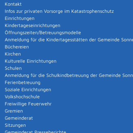
Kontakt
Infos zur privaten Vorsorge im Katastrophenschutz
Leibfritz Frank Peter
Einrichtungen
Leibfritz Frank Peter
Kindertageseinrichtungen
Kategorie
Dienstleistungen
,
Unternehmensberatung
Öffnungszeiten/Betreuungsmodelle
Mehr …
Anmeldung für die Kindertagesstätten der Gemeinde Sonn
Büchereien
Letsche Julian
Kirchen
Letsche Julian
Kulturelle Einrichtungen
Kategorie
Bauen & Renovieren
,
Zimmerei
Schulen
Mehr …
Anmeldung für die Schulkindbetreuung der Gemeinde Son
Ferienbetreuung
Soziale Einrichtungen
List Gerhard
Volkshochschule
List Gerhard
Freiwillige Feuerwehr
Kategorie
Bauen & Renovieren
,
Baustoffe
Mehr …
Gremien
Gemeinderat
Sitzungen
List Gerhard GmbH
Gemeinderat Presseberichte