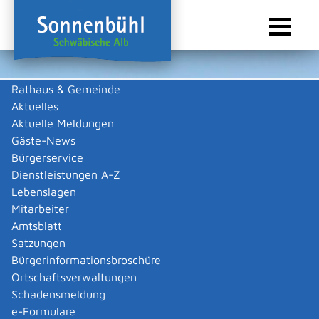
Rathaus & Gemeinde
Aktuelles
Sie sind hier:
Startseite Sonnenbühl
/
Wirtschaft
/
Gewerbeliste
Aktuelle Meldungen
Gewerbeliste
Gäste-News
Bürgerservice
Dienstleistungen A-Z
Lebenslagen
Alle
A
B
C
D
E
F
G
H
I
K
L
M
N
O
Mitarbeiter
P
R
S
T
U
V
W
Amtsblatt
Satzungen
Bürgerinformationsbroschüre
Leibfritz Elke Dagmar
Ortschaftsverwaltungen
Leibfritz Elke Dagmar
Kategorie
Dienstleistungen
,
Friseurgeschäft
Schadensmeldung
Mehr …
e-Formulare