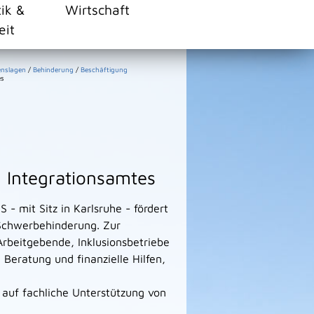
tik &
Wirtschaft
eit
enslagen
/
Behinderung
/
Beschäftigung
es
d Integrationsamtes
 - mit Sitz in Karlsruhe - fördert
 Schwerbehinderung. Zur
Arbeitgebende, Inklusionsbetriebe
Beratung und finanzielle Hilfen,
.
 auf fachliche Unterstützung von