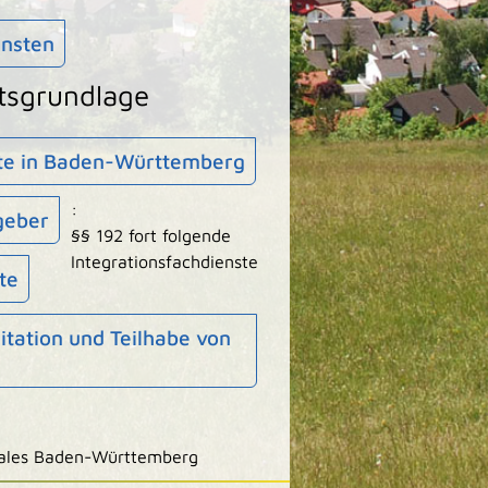
ensten
tsgrundlage
nste in Baden-Württemberg
:
tgeber
§§ 192 fort folgende
Integrationsfachdienste
te
itation und Teilhabe von
iales Baden-Württemberg