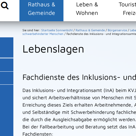
Rathaus &
Leben &
Touris
Gemeinde
Wohnen
Freiz
Sie sind hier:
Startseite Sonnenbühl
/
Rathaus & Gemeinde
/
Bürgerservice
/
Leb
schwerbehinderter Menschen
/
Fachdienste des Inklusions- und Integrationsamt
Lebenslagen
Fachdienste des Inklusions- un
Das Inklusions- und Integrationsamt (InA) beim KVJS
und sichert Arbeitsverhältnisse von Menschen mit
Erreichung dieses Ziels erhalten Arbeitnehmende, 
und Selbständige mit Schwerbehinderung fachliche 
die durch die Ausgleichsabgabe ermöglicht werden
Bei der Fallbearbeitung und Beratung setzt das InA
Fachdiensten: