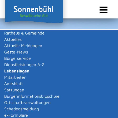
Rathaus & Gemeinde
Aktuelles
Sie sind hier:
Startseite Sonnenbühl
/
Rathaus & Gemeinde
/
Bürgerservice
/
Lebenslagen
/
Notlagen
/
Hilfen für Menschen aus der Ukraine
Aktuelle Meldungen
Gäste-News
Lebenslagen
Bürgerservice
Dienstleistungen A-Z
Lebenslagen
Mitarbeiter
Hilfen für Menschen aus der
Amtsblatt
Ukraine
Satzungen
Bürgerinformationsbroschüre
Ortschaftsverwaltungen
Herzlich willkommen in Deutschland und in Baden-
Schadensmeldung
Württemberg!
e-Formulare
Weitere Informationen finden Sie auf dem Portal
.