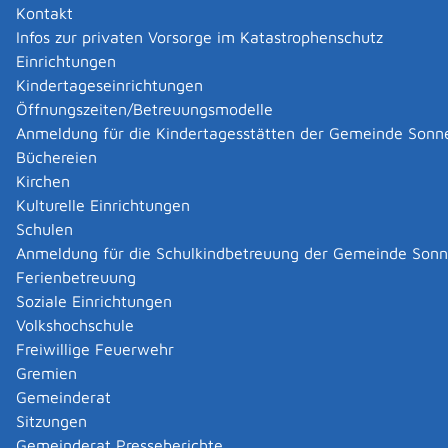
Kontakt
germany4ukraine
Infos zur privaten Vorsorge im Katastrophenschutz
Einrichtungen
Kindertageseinrichtungen
|
|
Öffnungszeiten/Betreuungsmodelle
Anmeldung für die Kindertagesstätten der Gemeinde Sonn
Büchereien
Kirchen
Kulturelle Einrichtungen
Schulen
Anmeldung für die Schulkindbetreuung der Gemeinde Son
Ferienbetreuung
Soziale Einrichtungen
Volkshochschule
Freiwillige Feuerwehr
Gremien
Gemeinderat
Datenschutz
|
Impressum
p
owered by
Sitzungen
Komm.ONE
Gemeinderat Presseberichte