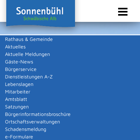
Rathaus & Gemeinde
Aktuelles
Sie sind hier:
Startseite Sonnenbühl
/
Rathaus & Gemeinde
/
Aktuelles
/
Aktuelle Meldungen
/
Wasserzähler Austausch
Aktuelle Meldungen
Gäste-News
Turnuswechsel von
Bürgerservice
Wasserzählern 2026 der
Dienstleistungen A-Z
Gemeinde Sonnenbühl
Lebenslagen
Mitarbeiter
Amtsblatt
In den nächsten Wochen werden rund 750
Satzungen
Wassermesspatronen in Sonnenbühl getauscht. Die
Bürgerinformationsbroschüre
Umbauarbeiten werden ca. 20 Minuten in Anspruch
Ortschaftsverwaltungen
nehmen.
Schadensmeldung
Die Arbeiten werden von Mitarbeitern vom Bauhof der
e-Formulare