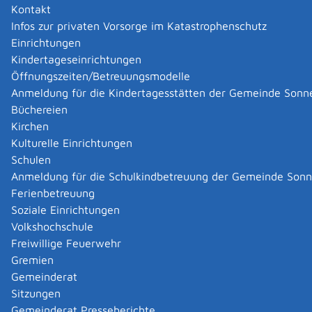
Kontakt
|
|
Infos zur privaten Vorsorge im Katastrophenschutz
Einrichtungen
Kindertageseinrichtungen
Öffnungszeiten/Betreuungsmodelle
Anmeldung für die Kindertagesstätten der Gemeinde Sonn
Büchereien
Kirchen
Kulturelle Einrichtungen
Schulen
Anmeldung für die Schulkindbetreuung der Gemeinde Son
Ferienbetreuung
Soziale Einrichtungen
Volkshochschule
Freiwillige Feuerwehr
Gremien
Gemeinderat
Datenschutz
|
Impressum
p
owered by
Sitzungen
Komm.ONE
Gemeinderat Presseberichte