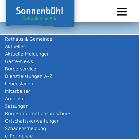
Rathaus & Gemeinde
Aktuelles
Sie sind hier:
Startseite Sonnenbühl
/
Wirtschaft
/
Gewerbeliste
Aktuelle Meldungen
Gewerbeliste
Gäste-News
Bürgerservice
Dienstleistungen A-Z
Lebenslagen
Alle
M
Mitarbeiter
Amtsblatt
Margot Kern - Immobilien
Satzungen
Margot Kern - Immobilien
Bürgerinformationsbroschüre
Kategorie
Dienstleistungen
,
Immobilien
Ortschaftsverwaltungen
Mehr …
Schadensmeldung
e-Formulare