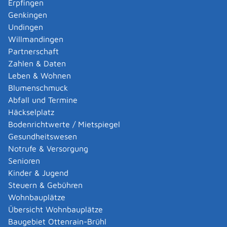
Erpfingen
Ensslen Hans-Peter
Genkingen
Ensslen Hans-Peter
Undingen
Kategorie
Handel
,
Textilhandel
Mehr …
Willmandingen
Partnerschaft
Zahlen & Daten
FAP GmbH
Leben & Wohnen
FAP GmbH
Blumenschmuck
Kategorie
Handel
Abfall und Termine
Mehr …
Häckselplatz
Bodenrichtwerte / Mietspiegel
Gesundheitswesen
Fenzl, Bettina, Service & Vertrieb
Fenzl, Bettina, Service & Vertrieb
Notrufe & Versorgung
Kategorie
Handel
Senioren
Mehr …
Kinder & Jugend
Steuern & Gebühren
Wohnbauplätze
Feucht & König GBR Reifenhandel und Zubehör
Übersicht Wohnbauplätze
Feucht & König GBR Reifenhandel und
Baugebiet Ottenrain-Brühl
Zubehör