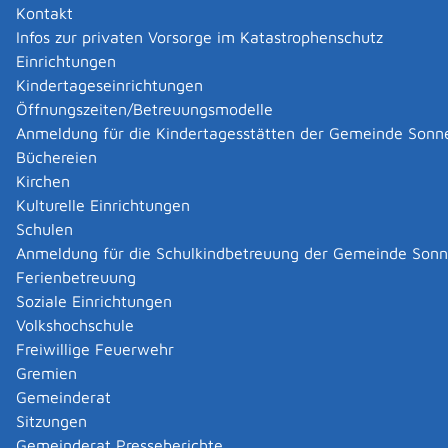
Kontakt
Infos zur privaten Vorsorge im Katastrophenschutz
Annonette Flammer
Einrichtungen
Annonette Flammer
Kindertageseinrichtungen
Kategorie
Auto & Verkehr
,
Zweiradhandel
Öffnungszeiten/Betreuungsmodelle
Mehr …
Anmeldung für die Kindertagesstätten der Gemeinde Sonn
Büchereien
Bächle Helmut
Kirchen
Bächle Helmut
Kulturelle Einrichtungen
Kategorie
Handel
,
Reifenhandel
Schulen
Mehr …
Anmeldung für die Schulkindbetreuung der Gemeinde Son
Ferienbetreuung
Soziale Einrichtungen
Bahnmüller, Rainer, Handelsvertretung für
Volkshochschule
Industriebedarf, Sonnenbühl
Bahnmüller, Rainer, Handelsvertretung für
Freiwillige Feuerwehr
Industriebedarf, Sonnenbühl
Gremien
Kategorie
Handel
Gemeinderat
Mehr …
Sitzungen
Gemeinderat Presseberichte