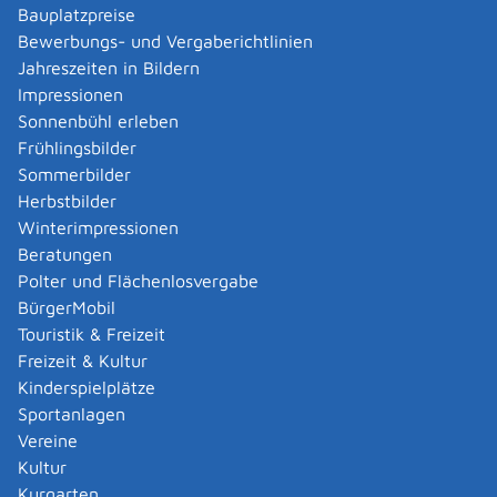
Bauplatzpreise
Kategorie
Handel
,
Reifenhandel
Mehr …
Bewerbungs- und Vergaberichtlinien
Jahreszeiten in Bildern
Impressionen
Frottier Center, Ferd.-Lassalle-Str. 24, 72770
Sonnenbühl erleben
Reutlingen
Frühlingsbilder
Frottier Center, Ferd.-Lassalle-Str. 24, 72770
Sommerbilder
Reutlingen
Herbstbilder
Kategorie
Handel
,
Textilhandel
Winterimpressionen
Mehr …
Beratungen
Polter und Flächenlosvergabe
Getränke Buck
BürgerMobil
Getränke Buck
Touristik & Freizeit
Kurzbeschreibung
Freizeit & Kultur
Ihr Getränkepartner mit dem zuverlässigen und
Kinderspielplätze
preisgünstigen
Sportanlagen
Vereine
- Heimdienst
Kultur
- Abholmarkt
Kurgarten