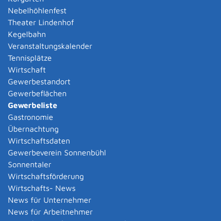
- Festzeltverleih
Nebelhöhlenfest
Kategorie
Getränkehandel
Theater Lindenhof
Mehr …
Kegelbahn
Veranstaltungskalender
Tennisplätze
Getränke Maier GmbH
Getränke Maier GmbH
Wirtschaft
Kategorie
Einzelhandel
,
Getränkehandel
Gewerbestandort
Mehr …
Gewerbeflächen
Gewerbeliste
Gastronomie
Grießinger Sandra
Übernachtung
Grießinger Sandra
Wirtschaftsdaten
Kategorie
Handel
,
Reitsport
Mehr …
Gewerbeverein Sonnenbühl
Sonnentaler
Wirtschaftsförderung
Hack Reifenhandel GmbH
Wirtschafts- News
Hack Reifenhandel GmbH
News für Unternehmer
Kategorie
Einzelhandel
,
Reifenhandel
News für Arbeitnehmer
Mehr …