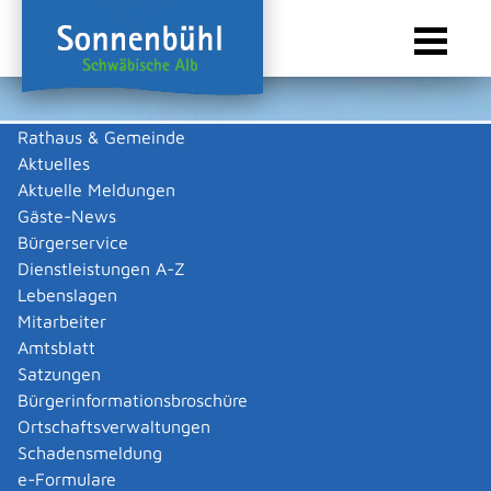
Rathaus & Gemeinde
Aktuelles
Sie sind hier:
Startseite Sonnenbühl
/
Wirtschaft
/
Gewerbeliste
Aktuelle Meldungen
Gewerbeliste
Gäste-News
Bürgerservice
Dienstleistungen A-Z
Lebenslagen
Alle
A
B
C
D
E
F
G
H
K
M
O
R
S
T
Mitarbeiter
W
Amtsblatt
Satzungen
Bürgerinformationsbroschüre
Air Concept Druckluft-Systeme GmbH
Ortschaftsverwaltungen
Air Concept Druckluft-Systeme GmbH
Kategorie
Handel
Schadensmeldung
Mehr …
e-Formulare