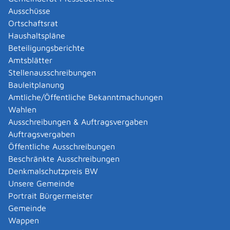
Ausschüsse
Bodyfashion Asia GmbH
Ortschaftsrat
Bodyfashion Asia GmbH
Haushaltspläne
Kategorie
Handel
,
Textilhandel
Mehr …
Beteiligungsberichte
Amtsblätter
Stellenausschreibungen
Consensus Textilproduktions- und Handelsgesellschaft
Bauleitplanung
mbH
Amtliche/Öffentliche Bekanntmachungen
Consensus Textilproduktions- und
Wahlen
Handelsgesellschaft mbH
Ausschreibungen & Auftragsvergaben
Kategorie
Handel
,
Textilhandel
Auftragsvergaben
Mehr …
Öffentliche Ausschreibungen
Beschränkte Ausschreibungen
Dietz Carsten
Denkmalschutzpreis BW
Dietz Carsten
Unsere Gemeinde
Kategorie
Einzelhandel
,
Textilhandel
Portrait Bürgermeister
Mehr …
Gemeinde
Wappen