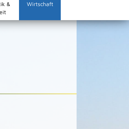
tik &
Wirtschaft
eit